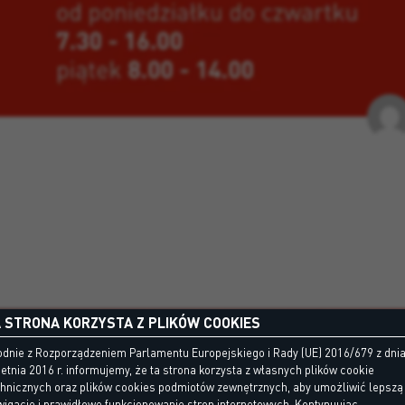
 STRONA KORZYSTA Z PLIKÓW COOKIES
dnie z Rozporządzeniem Parlamentu Europejskiego i Rady (UE) 2016/679 z dni
etnia 2016 r. informujemy, że ta strona korzysta z własnych plików cookie
chnicznych oraz plików cookies podmiotów zewnętrznych, aby umożliwić lepszą
igację i prawidłowe funkcjonowanie stron internetowych. Kontynuując