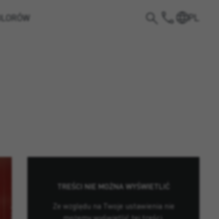
PL
OLORÓW
TREŚCI NIE MOŻNA WYŚWIETLIĆ
Ze względu na Twoje ustawienia nie
możemy wyświetlić tej treści.