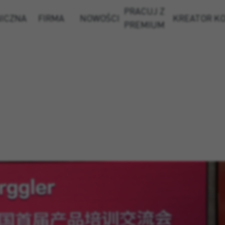
PRACUJ Z
NICZNA
FIRMA
NOWOŚCI
KREATOR K
PREMIUM