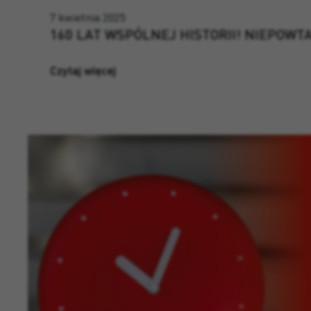
7 kwietnia 2025
160 LAT WSPÓLNEJ HISTORII! NIEPOW
Czytaj więcej