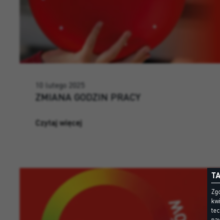
10 lutego 2025
ZMIANA GODZIN PRACY
Czytaj więcej
TA
Zgo
kwi
te
naw