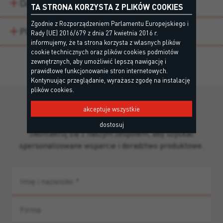
Dane techniczne
TA STRONA KORZYSTA Z PLIKÓW COOKIES
Zgodnie z Rozporządzeniem Parlamentu Europejskiego i
Pliki do pobrania
Rady (UE) 2016/679 z dnia 27 kwietnia 2016 r.
informujemy, że ta strona korzysta z własnych plików
cookie technicznych oraz plików cookies podmiotów
zewnętrznych, aby umożliwić lepszą nawigację i
prawidłowe funkcjonowanie stron internetowych.
Kontynuując przeglądanie, wyrażasz zgodę na instalację
plików cookies.
akceptuje wszystkie
Brakuje informacji?
dostosuj
Skontaktuj się z naszym zespołem, aby uzyskać
spersonalizowane wsparcie i doradztwo produktowe.