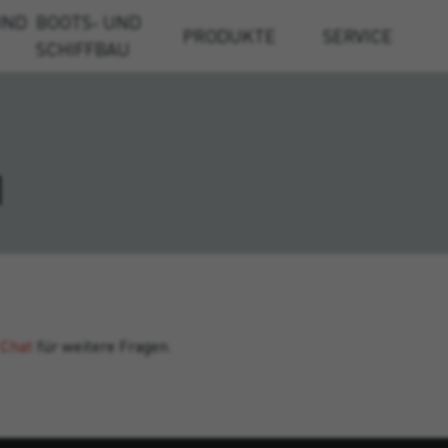
UND
BOOTS- UND
PRODUKTE
SERVICE
SCHIFFBAU
1
 Chat
für weitere Fragen.