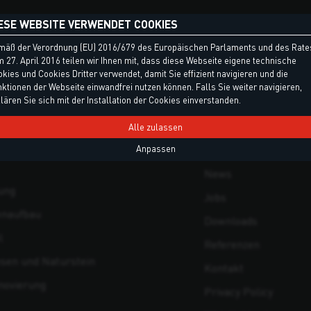
ESE WEBSITE VERWENDET COOKIES
EN
MENÜ
mäß der Verordnung (EU) 2016/679 des Europäischen Parlaments und des Rate
 27. April 2016 teilen wir Ihnen mit, dass diese Webseite eigene technische
kies und Cookies Dritter verwendet, damit Sie effizient navigieren und die
offe
Produkte
ktionen der Webseite einwandfrei nutzen können. Falls Sie weiter navigieren,
lären Sie sich mit der Installation der Cookies einverstanden.
äume
Unternehmen
d Spenglerarbeiten
Forschung und Entwi
Alle zulassen
olidierung, Verankerungen und
Produktion
Anpassen
News
ung
Jobs
enaufbau
Downloads
l
Referenzen
esen und Naturstein
Kontakt
novierung
Privacy Policy