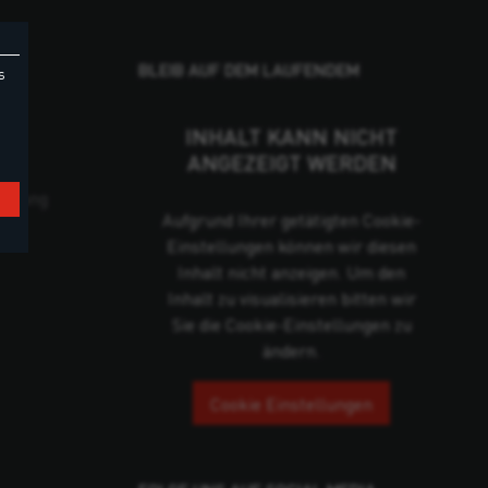
BLEIB AUF DEM LAUFENDEM
s
INHALT KANN NICHT
ANGEZEIGT WERDEN
cklung
Aufgrund Ihrer getätigten Cookie-
Einstellungen können wir diesen
Inhalt nicht anzeigen. Um den
Inhalt zu visualisieren bitten wir
Sie die Cookie-Einstellungen zu
ändern.
Cookie Einstellungen