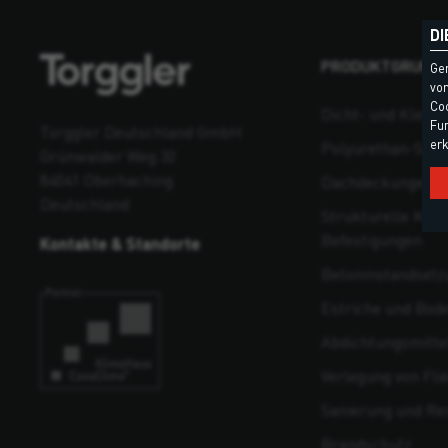
DI
PRODUKTGRUPP
Ge
vom
Coo
Dicht- und Klebst
Fun
Torggler Deutschland GmbH
erk
Polyurethan-Sch
Grünwalder Weg 32
84041 Oberhaching
Dachdeckungen un
Deutschland
Strukturelle Kons
Befestigungen
Kontakte & Standorte
Beton­instandsetz
Estriche und Bod
Abdichtungsmitte
Verlegung von Fli
Sanierung und Re
Brandschutz