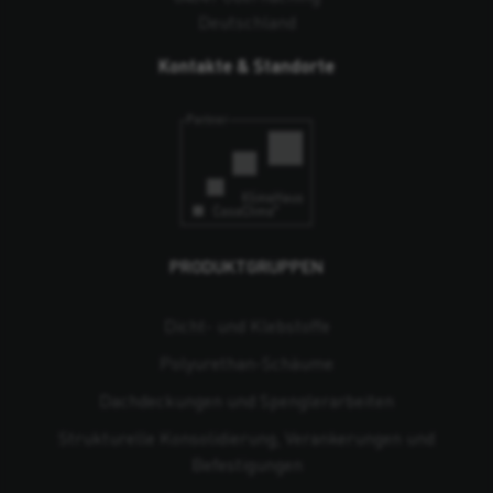
Deutschland
Kontakte & Standorte
PRODUKTGRUPPEN
Dicht- und Klebstoffe
Polyurethan-Schäume
Dachdeckungen und Spenglerarbeiten
Strukturelle Konsolidierung, Verankerungen und
Befestigungen