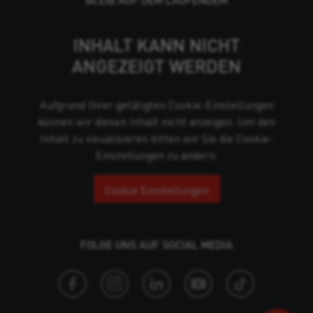
INHALT KANN NICHT
ANGEZEIGT WERDEN
Aufgrund Ihrer getätigten Cookie-Einstellungen
können wir diesen Inhalt nicht anzeigen. Um den
Inhalt zu visualisieren bitten wir Sie die Cookie-
Einstellungen zu ändern.
Cookie Einstellungen
FOLGE UNS AUF SOCIAL MEDIA