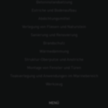
Beton­instandsetzung
Estriche und Bodenaufbau
Abdichtungsmittel
Verlegung von Fliesen und Naturstein
Sanierung und Renovierung
Brandschutz
Wärmedämmung
Struktur-Oberputze und Anstriche
Montage von Fenster und Türen
Teakverlegung und Anwendungen im Marinebereich
Werkzeug
MENÜ