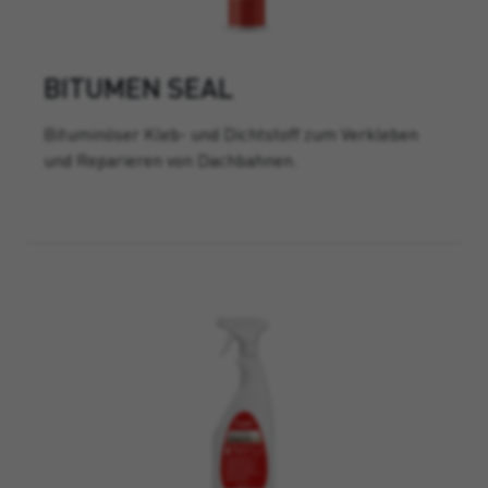
BITUMEN SEAL
Bituminöser Kleb- und Dichtstoff zum Verkleben
und Reparieren von Dachbahnen.