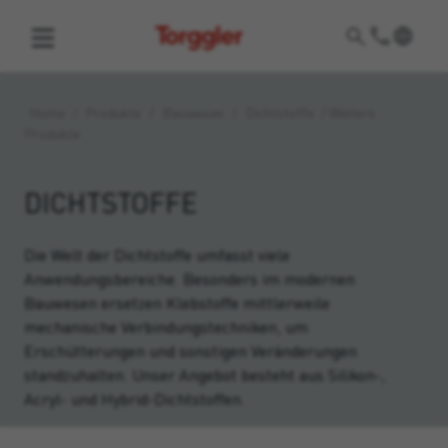
Torggler
Home
/
Produkte
/
Bauwesen
/
Dichtstoffe
/
Weitere
Produkte
DICHTSTOFFE
Die Welt der Dichtstoffe umfasst viele
Anwendungsbereiche. Besonders im modernen
Bauwesen ersetzen Klebstoffe mittlerweile
mechanische Verbindungstechniken, um
Erschütterungen und sonstigen Veränderungen
standzuhalten. Unser Angebot besteht aus Silikon-,
Acryl- und Hybrid-Dichtstoffen.