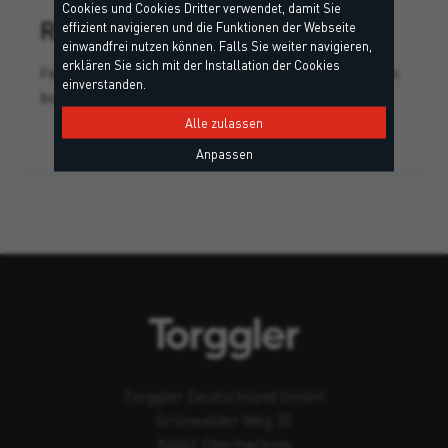
Cookies und Cookies Dritter verwendet, damit Sie
REFRACTORY
effizient navigieren und die Funktionen der Webseite
einwandfrei nutzen können. Falls Sie weiter navigieren,
erklären Sie sich mit der Installation der Cookies
Feuerfester Dichtstoff für Fugen die Temperaturen
einverstanden.
bis zu 1000 °C ausgesetzt sind.
Alle zulassen
Anpassen
Torggler Deutschland GmbH
Grünwalder Weg 32
84041 Oberhaching