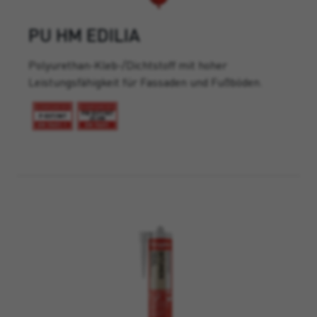
PU HM EDILIA
Polyurethan-Kleb-/Dichtstoff mit hoher
Leistungsfähigkeit für Fassaden und Fußböden.