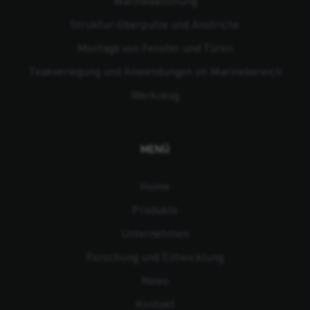
Wärmedämmung
Struktur-Oberputze und Anstriche
Montage von Fenster und Türen
Teakverlegung und Anwendungen im Marinebereich
Werkzeug
MENÜ
Home
Produkte
Unternehmen
Forschung und Entwicklung
News
Kontakt