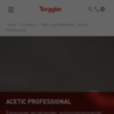
Torggler
Home
/
Products
/
Dicht- und Klebstoffe
/
Acetic
Professional
ACETIC PROFESSIONAL
Essigsauer vernetzender, schimmelresistenter