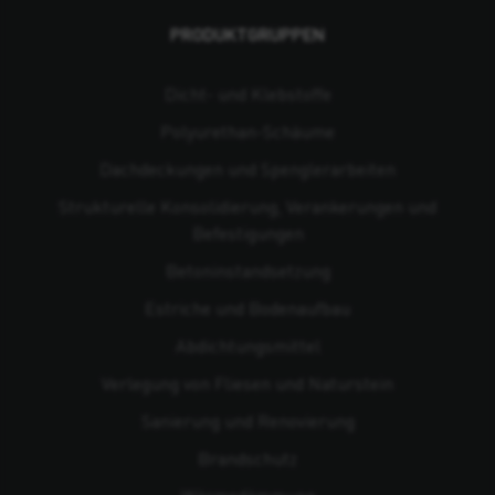
PRODUKTGRUPPEN
Dicht- und Klebstoffe
Polyurethan-Schäume
Dachdeckungen und Spenglerarbeiten
Strukturelle Konsolidierung, Verankerungen und
Befestigungen
Beton­instandsetzung
Estriche und Bodenaufbau
Abdichtungsmittel
Verlegung von Fliesen und Naturstein
Sanierung und Renovierung
Brandschutz