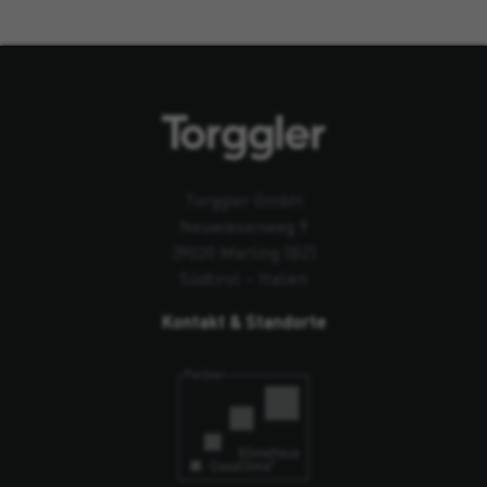
Torggler GmbH
Neuwiesenweg 9
39020 Marling (BZ)
Südtirol – Italien
Kontakt & Standorte