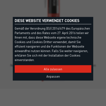
DIESE WEBSITE VERWENDET COOKIES
Gemäß der Verordnung (EU) 2016/679 des Europäischen
Parlaments und des Rates vom 27. April 2016 teilen wir
Ihnen mit, dass diese Webseite eigene technische
Cookies und Cookies Dritter verwendet, damit Sie
effizient navigieren und die Funktionen der Webseite
einwandfrei nutzen können. Falls Sie weiter navigieren,
MIRROR
erklären Sie sich mit der Installation der Cookies
EC1, Umweltkriterien, EPD - Umwelt-Produktdeklaration, Leed
einverstanden.
Neutraler Silikon-Klebstoff zur Montage und Verklebung von
Alle zulassen
Spiegeln.
Anpassen