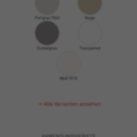
Perlgrau 7040
Beige
Dunkelgrau
Transparent
Weiß 9010
Alle Varianten ansehen
ANWENDUNGSGEBIETE