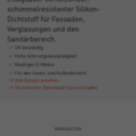
schimmelresistenter Silikon-
Dichtstoff für Fassaden,
Verglasungen und den
Sanitärbereich.
UV-beständig
Hohe Alterungsbeständigkeit
Niedriger E-Modul
Für den Innen- und Außenbereich
Alle Details ansehen
Technisches Datenblatt herunterladen
VARIANTEN