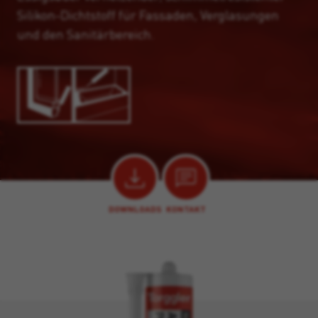
Silikon-Dichtstoff für Fassaden, Verglasungen
und den Sanitärbereich.
DOWNLOADS
KONTAKT