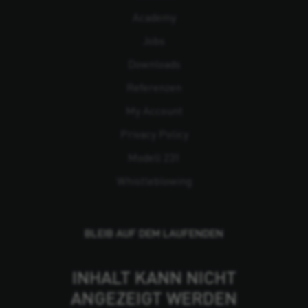
Academy
Jobs
Downloads
Referenzen
My Account
Privacy Policy
Modell 231
Whistleblowing
BLEIB AUF DEM LAUFENDEN
INHALT KANN NICHT
ANGEZEIGT WERDEN