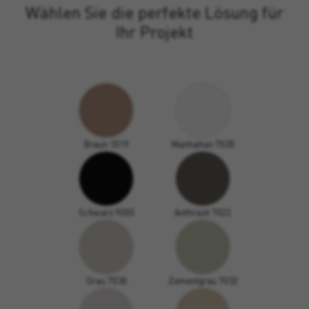
Wählen Sie die perfekte Lösung für
Ihr Projekt
Braun 1019
Manhattan 7035
Schwarz 9005
Anthrazit 7022
Grau 7030
Zementgrau 7032