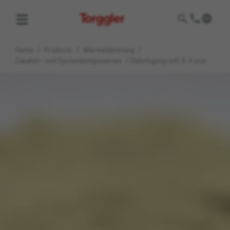
Torggler
Home
/
Products
/
Wärmedämmung
/
Zubehör- und Systemkomponenten
/
Dehnfugenprofil E-Form