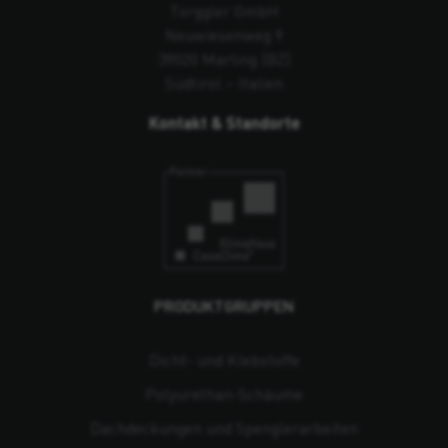
Torggler GmbH
Neuwiesenweg 9
39020 Marling (BZ)
Südtirol – Italien
Kontakt & Standorte
PRODUKTGRUPPEN
Dicht- und Klebstoffe
Polyurethan-Schäume
Dachdeckungen und Spenglerarbeiten