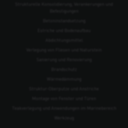
Strukturelle Konsolidierung, Verankerungen und
Befestigungen
Beton­instandsetzung
Estriche und Bodenaufbau
Abdichtungsmittel
Verlegung von Fliesen und Naturstein
Sanierung und Renovierung
Brandschutz
Wärmedämmung
Struktur-Oberputze und Anstriche
Montage von Fenster und Türen
Teakverlegung und Anwendungen im Marinebereich
Werkzeug