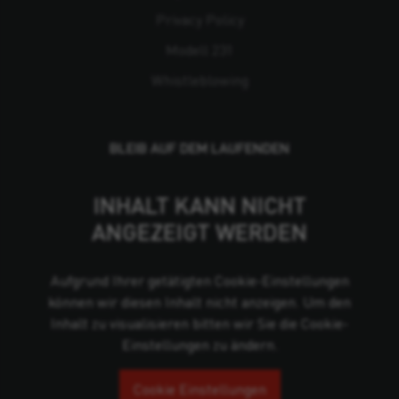
Privacy Policy
Modell 231
Whistleblowing
BLEIB AUF DEM LAUFENDEN
INHALT KANN NICHT
ANGEZEIGT WERDEN
Aufgrund Ihrer getätigten Cookie-Einstellungen
können wir diesen Inhalt nicht anzeigen. Um den
Inhalt zu visualisieren bitten wir Sie die Cookie-
Einstellungen zu ändern.
Cookie Einstellungen