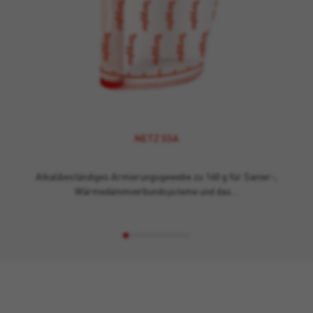
NETZ SSA
Alkalibeständiges Armierungsgewebe zu 160 g für Sanier-,
Wärmedämmverbundsysteme und das…