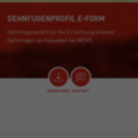
DEHNFUGENPROFIL E-FORM
Dehnfugenprofil für die Errichtung linearer
Dehnfugen an Fassaden bei WDVS.
DOWNLOADS
KONTAKT