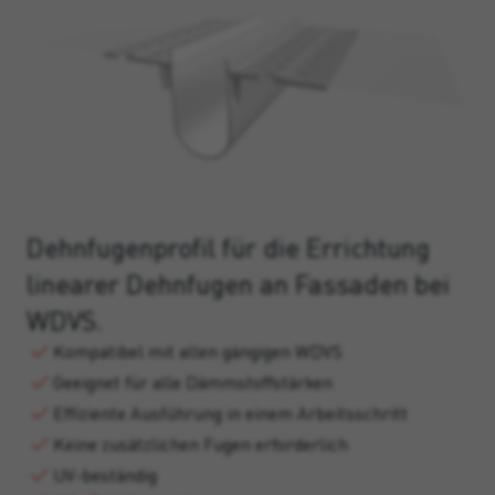
Dehnfugenprofil für die Errichtung
linearer Dehnfugen an Fassaden bei
WDVS.
Kompatibel mit allen gängigen WDVS
Geeignet für alle Dämmstoffstärken
Effiziente Ausführung in einem Arbeitsschritt
Keine zusätzlichen Fugen erforderlich
UV-beständig