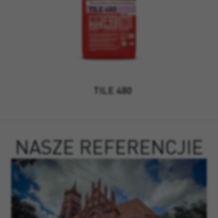
TILE 480
NASZE REFERENCJIE