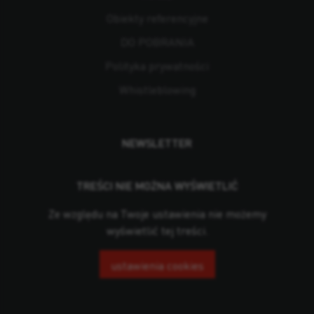
Obiekty referencyjne
DO POBRANIA
Polityka prywatności
Whistleblowing
NEWSLETTER
TREŚCI NIE MOŻNA WYŚWIETLIĆ
Ze względu na Twoje ustawienia nie możemy
wyświetlić tej treści.
ustawienia cookies