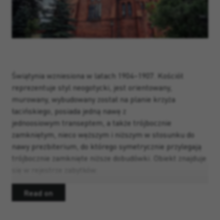
Świątynia wzniesiona w latach 1904–1907. Kościół
reprezentuje styl neogotycki, jest orientowany,
murowany, wybudowany został na planie krzyża
łacińskiego, posiada jedną nawę z
jednoosiowym transeptem, a także trójbocznie
zamkniętym, nieco węższym i niższym w stosunku do
nawy prezbiterium, do którego symetrycznie przylegają
trójbocznie zamknięte niższe dobudówki. Obiekt znajduje
się w rejestrze zabytków.
Read on