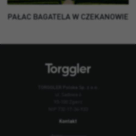
PAŁAC BAGATELA W CZEKANOWIE
TORGGLER Polska Sp. z o.o.
ul. Sadowa 6
95-100 Zgierz
NIP 732-17-34-933
Kontakt