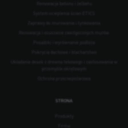
Renowacja betonu i żelbetu
System ocieplenia ścian ETICS
Zaprawy do murowania i tynkowania
Renowacja i osuszanie zawilgoconych murów
Posadzki i wyrównanie podłoża
Pokrycia dachowe i blacharstwo
Układanie desek z drewna tekowego i zastosowania w
przemyśle okrętowym
Ochrona przeciwpożarowa
STRONA
Produkty
Firma