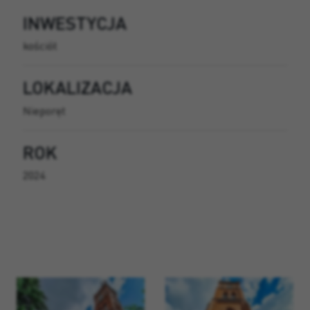
INWESTYCJA
kościół
LOKALIZACJA
Nieporęt
ROK
2024