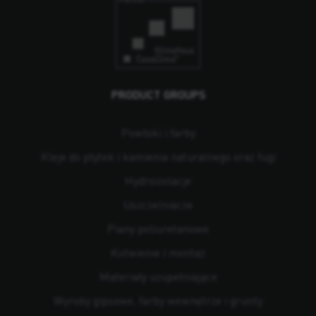
PRODUCT GROUPS
Powłoki i farby
Kleje do płytek i kamienia naturalnego oraz fugi
Hydroizolacje
Uszczelniacze
Piany poliuretanowe
Kotwienie i montaż
Materiały uzupełniające
Wyroby gipsowe, farby wewnętrze i grunty