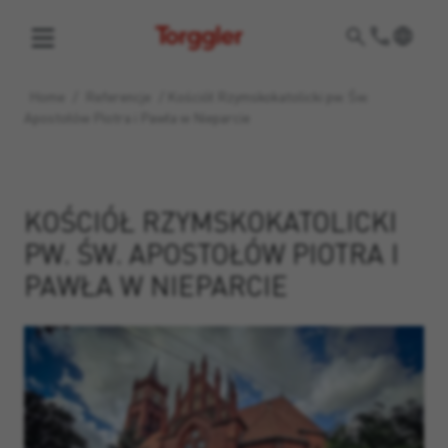
Torggler
Home
/
Referencje
/
Kościół Rzymskokatolicki pw. Św.
Apostołów Piotra i Pawła w Nieparcie
KOŚCIÓŁ RZYMSKOKATOLICKI
PW. ŚW. APOSTOŁÓW PIOTRA I
PAWŁA W NIEPARCIE