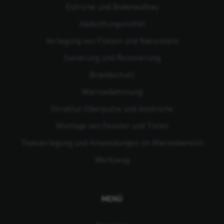
Estriche und Bodenaufbau
Abdichtungsmittel
Verlegung von Fliesen und Naturstein
Sanierung und Renovierung
Brandschutz
Wärmedämmung
Struktur-Oberputze und Anstriche
Montage von Fenster und Türen
Teakverlegung und Anwendungen im Marinebereich
Werkzeug
MENÜ