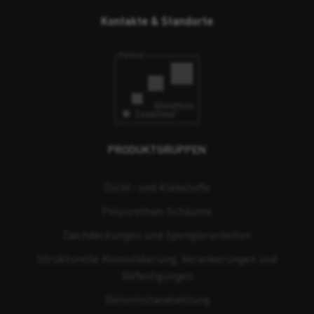
Kontakte & Standorte
PRODUKTGRUPPEN
Dicht- und Klebstoffe
Polyurethan-Schäume
Dachdeckungen und Spenglerarbeiten
Strukturelle Konsolidierung, Verankerungen und
Befestigungen
Beton­instandsetzung