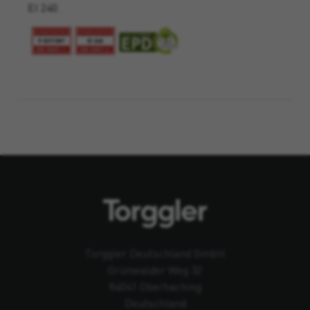
EI 240.
Torggler Deutschland GmbH
Grünwalder Weg 32
84041 Oberhaching
Deutschland