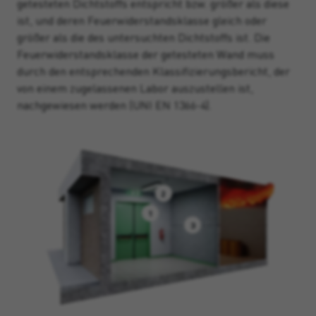
getesteten Dichtstoffs entspricht bzw. größer als diese
ist, und deren Feuerwiderstandsklasse gleich oder
größer als die des untersuchten Dichtstoffs ist. Die
Feuerwiderstandsklasse der getesteten Wand muss
durch den entsprechenden Klassifizierungsbericht, der
von einem zugelassenen Labor auszustellen ist,
nachgewiesen werden (UNI EN 1366-4).
2
1
3