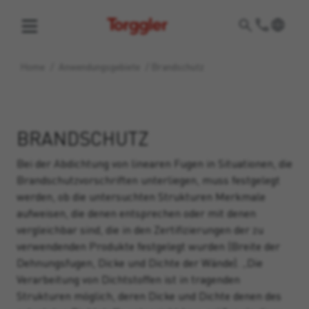
Torggler
Home
/
Anwendungsgebiete
/
Brandschutz
BRANDSCHUTZ
Bei der Abdichtung von linearen Fugen in Situationen, die
Brandschutzvorschriften unterliegen, muss festgelegt
werden, ob die untersuchten Strukturen Merkmale
aufweisen, die denen entsprechen oder mit denen
vergleichbar sind, die in den Zertifizierungen der zu
verwendenden Produkte festgelegt wurden (Breite der
Dehnungsfugen, Dicke und Dichte der Wände). „Die
Verarbeitung von Dichtstoffen ist in tragenden
Strukturen möglich, deren Dicke und Dichte denen des