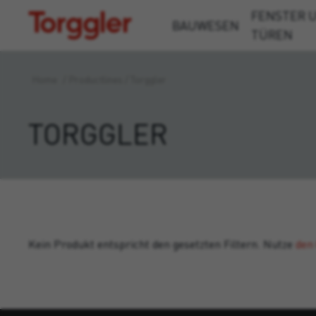
FENSTER 
Torggler
BAUWESEN
TÜREN
Home
/
Productlines
/
Torggler
TORGGLER
Kein Produkt entspricht den gesetzten Filtern. Nutze
den