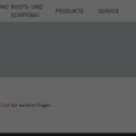
UND
BOOTS- UND
PRODUKTE
SERVICE
SCHIFFBAU
 Chat
für weitere Fragen.