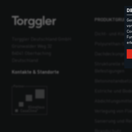
DI
PRODUKTGRUPP
Ge
vom
Coo
Dicht- und Klebst
Fun
Torggler Deutschland GmbH
erk
Polyurethan-Sch
Grünwalder Weg 32
84041 Oberhaching
Dachdeckungen un
Deutschland
Strukturelle Kons
Befestigungen
Kontakte & Standorte
Beton­instandsetz
Estriche und Bod
Abdichtungsmitte
Verlegung von Fli
Sanierung und Re
Brandschutz