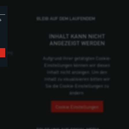
BLEIB AUF DEM LAUFENDEM
s
INHALT KANN NICHT
ANGEZEIGT WERDEN
cklung
Aufgrund Ihrer getätigten Cookie-
Einstellungen können wir diesen
Inhalt nicht anzeigen. Um den
Inhalt zu visualisieren bitten wir
Sie die Cookie-Einstellungen zu
ändern.
Cookie Einstellungen