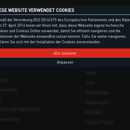
ESE WEBSITE VERWENDET COOKIES
EN
MENÜ
mäß der Verordnung (EU) 2016/679 des Europäischen Parlaments und des Rate
 27. April 2016 teilen wir Ihnen mit, dass diese Webseite eigene technische
kies und Cookies Dritter verwendet, damit Sie effizient navigieren und die
offe
Produkte
ktionen der Webseite einwandfrei nutzen können. Falls Sie weiter navigieren,
lären Sie sich mit der Installation der Cookies einverstanden.
äume
Unternehmen
d Spenglerarbeiten
Forschung und Entwi
Alle zulassen
olidierung, Verankerungen und
Produktion
Anpassen
News
ung
Jobs
enaufbau
Downloads
l
Referenzen
esen und Naturstein
Kontakt
novierung
Privacy Policy