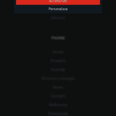
Posa del serramento
Accetta tutti
Posa teak e applicazioni navali
Personalizza
Attrezzi
PAGINE
Home
Prodotti
Azienda
Ricerca e sviluppo
News
Contatti
Referenze
Downloads