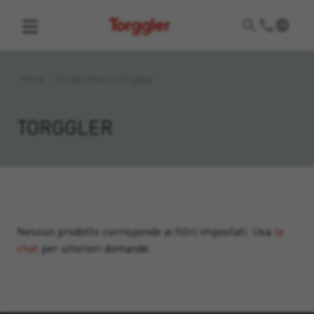
Torggler
Home
/
Productlines
/
Torggler
TORGGLER
Nessun prodotto corrisponde ai filtri impostati. Usa
la
chat
per ulteriori domande.