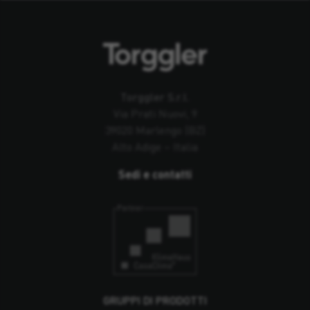
Torggler S.r.l.
Via Prati Nuovi, 9
39020 Marlengo (BZ)
Alto Adige – Italia
Sedi e contatti
GRUPPI DI PRODOTTI