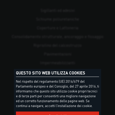
Sigillanti ed adesivi
Schiume poliuretaniche
Coperture e Lattoneria
Consolidamento strutturale, ancoraggio e fissaggio
Ripristino del calcestruzzo
Pavimentazioni
Impermeabilizzanti
Posa di piastrelle e pietre naturali
QUESTO SITO WEB UTILIZZA COOKIES
Risanamento
Nel rispetto del regolamento (UE) 2016/679 del
Parlamento europeo e del Consiglio, del 27 aprile 2016, ti
Antincendio
informiamo che questo sito utilizza cookie propri tecnici
e di terze parti per consentirti una migliore navigazione
Isolamento termico e tenuta all'aria e all'acqua
ed un corretto funzionamento delle pagine web. Se
continui a navigare, accetti l'installazione dei cookie.
Rivestimenti e pitture