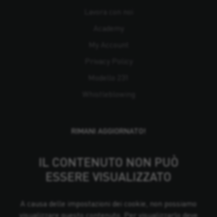
Lavora con noi
Academy
My Account
Privacy Policy
Modello 231
Whistleblowing
RIMANI AGGIORNATO!
IL CONTENUTO NON PUÒ
ESSERE VISUALIZZATO
A causa delle impostazioni dei cookie, non possiamo
visualizzare questo contenuto. Per visualizzarlo deve