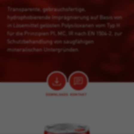
Transparente, gebrauchsfertige,
hydrophobierende Imprägnierung auf Basis von
in Lösemittel gelösten Polysiloxanen vom Typ H
für die Prinzipien PI, MC, IR nach EN 1504-2, zur
Schutzbehandlung von saugfähigen
mineralischen Untergründen.
DOWNLOADS
KONTAKT