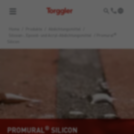
Torggler
Home
/
Produkte
/
Abdichtungsmittel
/
®
Siloxan-, Epoxid- und Acryl-Abdichtungsmittel
/
Promural
Silicon
®
PROMURAL
SILICON