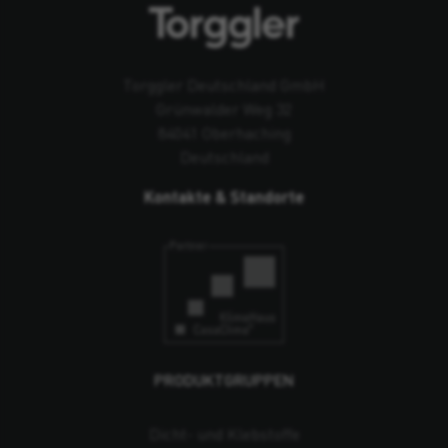
Torggler Deutschland GmbH
Grünwalder Weg 32
84041 Oberhaching
Deutschland
Kontakte & Standorte
PRODUKTGRUPPEN
Dicht- und Klebstoffe