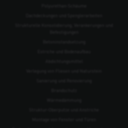
Polyurethan-Schäume
Dachdeckungen und Spenglerarbeiten
Strukturelle Konsolidierung, Verankerungen und
Befestigungen
Beton­instandsetzung
Estriche und Bodenaufbau
Abdichtungsmittel
Verlegung von Fliesen und Naturstein
Sanierung und Renovierung
Brandschutz
Wärmedämmung
Struktur-Oberputze und Anstriche
Montage von Fenster und Türen