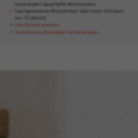
Unverändert dauerhafte Wirksamkeit
(nachgewiesene Wirksamkeit über einen Zeitraum
von 15 Jahren)
Alle Details ansehen
Technisches Datenblatt herunterladen