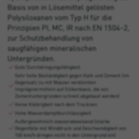
Basis von in Lösemittel gelösten
Polysiloxanen vom Typ H für die
Prinzipien PI, MC, IR nach EN 1504-2,
zur Schutzbehandlung von
saugfähigen mineralischen
Untergründen.
Gute Durchdringungsfähigkeit
Sehr hohe Beständigkeit gegen Kalk und Zement (im
Gegensatz zu mit Wasser verdünnten
Imprägniermitteln auf Silikonbasis, die von
Zementuntergründen schnell abgebaut werden)
Keine Klebrigkeit nach dem Trocknen
Hohe Wasserdampfdurchlässigkeit
Außergewöhnlich wasserabweisend (starke
Regenfälle mit Winddruck und Geschwindigkeit von
100 km/h dringen nicht in den Untergrund ein)