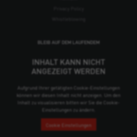
Privacy Policy
Whistleblowing
BLEIB AUF DEM LAUFENDEM
INHALT KANN NICHT
ANGEZEIGT WERDEN
Aufgrund Ihrer getätigten Cookie-Einstellungen
können wir diesen Inhalt nicht anzeigen. Um den
Inhalt zu visualisieren bitten wir Sie die Cookie-
Einstellungen zu ändern.
Cookie Einstellungen