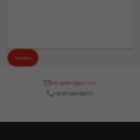
info.de@torggler.com
+49 89 2441456721