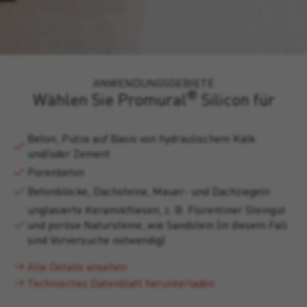
ANWENDUNGSGEBIETE
®
Wählen Sie Promural
Silicon für
Beton, Putze auf Basis von hydraulischem Kalk
und/oder Zement
Porenbeton
Betonblöcke, Dachsteine, Mauer- und Dachziegeln
unglasierte Keramikfliesen, z. B. Florentiner Steingut
und poröse Natursteine, wie Sandstein (in diesem Fall
sind Vorversuche notwendig).
Alle Details ansehen
Technisches Datenblatt herunterladen