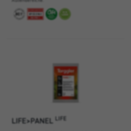
LIFE
LIFE>PANEL