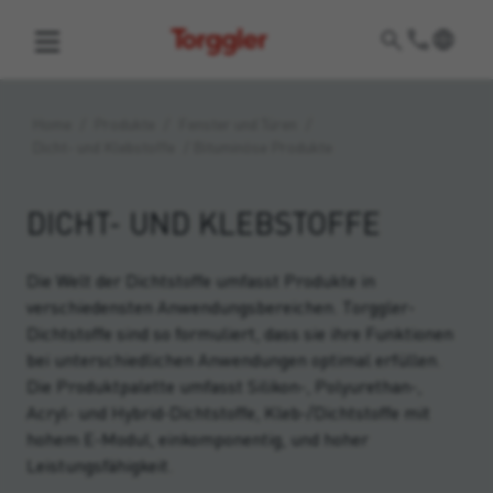
Torggler
Home
/
Produkte
/
Fenster und Türen
/
Dicht- und Klebstoffe
/
Bituminöse Produkte
DICHT- UND KLEBSTOFFE
Die Welt der Dichtstoffe umfasst Produkte in
verschiedensten Anwendungsbereichen. Torggler-
Dichtstoffe sind so formuliert, dass sie ihre Funktionen
bei unterschiedlichen Anwendungen optimal erfüllen.
Die Produktpalette umfasst Silikon-, Polyurethan-,
Acryl- und Hybrid-Dichtstoffe, Kleb-/Dichtstoffe mit
hohem E-Modul, einkomponentig, und hoher
Leistungsfähigkeit.