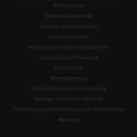
Befestigungen
Beton­instandsetzung
Estriche und Bodenaufbau
Abdichtungsmittel
Verlegung von Fliesen und Naturstein
Sanierung und Renovierung
Brandschutz
Wärmedämmung
Struktur-Oberputze und Anstriche
Montage von Fenster und Türen
Teakverlegung und Anwendungen im Marinebereich
Werkzeug