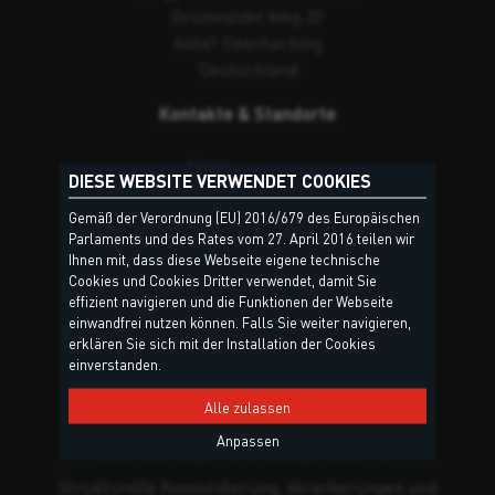
Grünwalder Weg 32
84041 Oberhaching
Deutschland
Kontakte & Standorte
DIESE WEBSITE VERWENDET COOKIES
Gemäß der Verordnung (EU) 2016/679 des Europäischen
Parlaments und des Rates vom 27. April 2016 teilen wir
Ihnen mit, dass diese Webseite eigene technische
Cookies und Cookies Dritter verwendet, damit Sie
effizient navigieren und die Funktionen der Webseite
PRODUKTGRUPPEN
einwandfrei nutzen können. Falls Sie weiter navigieren,
erklären Sie sich mit der Installation der Cookies
einverstanden.
Dicht- und Klebstoffe
Alle zulassen
Polyurethan-Schäume
Anpassen
Dachdeckungen und Spenglerarbeiten
Strukturelle Konsolidierung, Verankerungen und