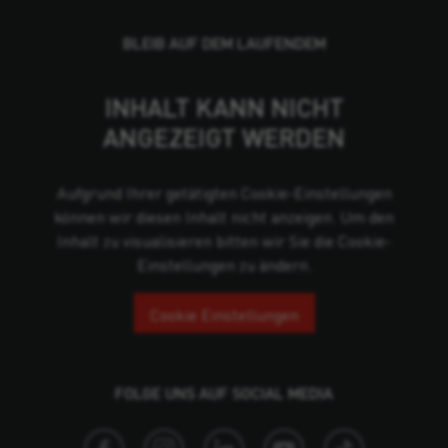
BLEIB AUF DEM LAUFENDEM
INHALT KANN NICHT
ANGEZEIGT WERDEN
Aufgrund Ihrer getätigten Cookie-Einstellungen
können wir diesen Inhalt nicht anzeigen. Um den
Inhalt zu visualisieren bitten wir Sie die Cookie-
Einstellungen zu ändern.
Cookie Einstellungen
FOLGE UNS AUF SOCIAL MEDIA