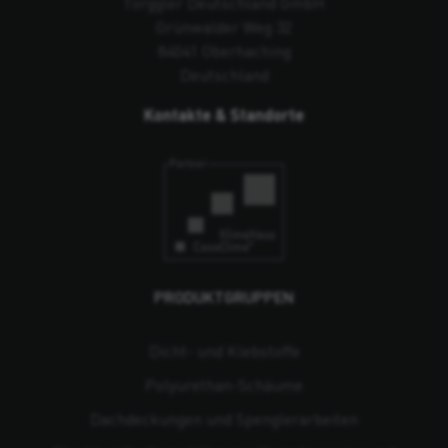
Torggler Deutschland GmbH
Grünwalder Weg 32
84041 Oberhaching
Deutschland
Kontakte & Standorte
PRODUKTGRUPPEN
Dicht- und Klebstoffe
Polyurethan-Schäume
Dachdeckungen und Spenglerarbeiten