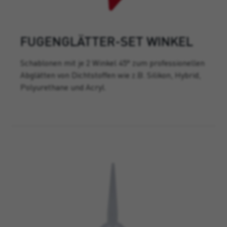
FUGENGLÄTTER-SET WINKEL
Schablonen mit je 2 Winkel 45° zum professionellen
Abglätten von Dichtstoffen wie z.B. Silikon, Hybrid,
Polyurethane und Acryl.