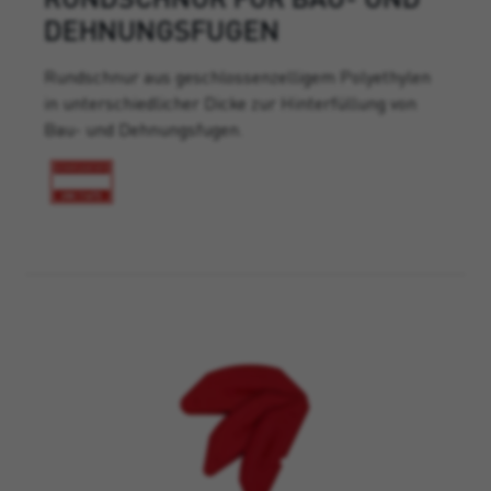
DEHNUNGSFUGEN
Rundschnur aus geschlossenzelligem Polyethylen
in unterschiedlicher Dicke zur Hinterfüllung von
Bau- und Dehnungsfugen.