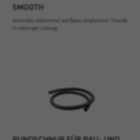
SMOOTH
Neutrales Glättmittel auf Basis amphoterer Tenside
in wässriger Lösung.
RUNDSCHNUR FÜR BAU- UND