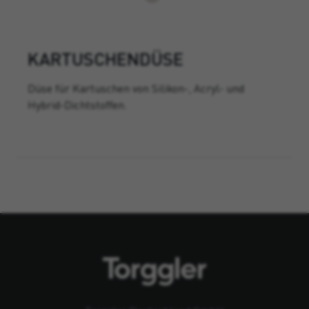
KARTUSCHENDÜSE
Düse für Kartuschen von Silikon-, Acryl- und
Hybrid-Dichtstoffen.