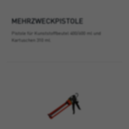
MEHRZWECKPISTOLE
Pistole für Kunststoffbeutel 400/600 ml und
Kartuschen 310 ml.