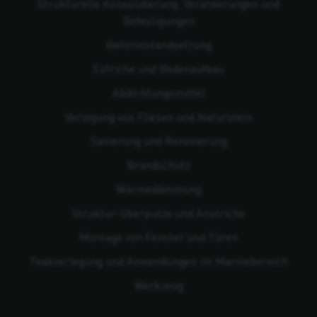
Strukturelle Konsolidierung, Verankerungen und
Befestigungen
Beton­instandsetzung
Estriche und Bodenaufbau
Abdichtungsmittel
Verlegung von Fliesen und Naturstein
Sanierung und Renovierung
Brandschutz
Wärmedämmung
Struktur-Oberputze und Anstriche
Montage von Fenster und Türen
Teakverlegung und Anwendungen im Marinebereich
Werkzeug