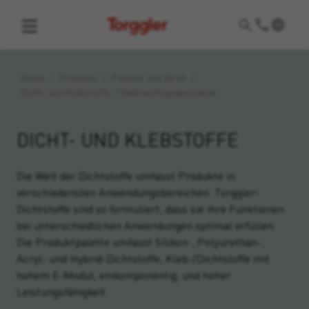
Torggler
Home
/
Produkte
/
Fenster und Türen
/
Dicht- und Klebstoffe
/
Gebrauchsgegenstände
DICHT- UND KLEBSTOFFE
Die Welt der Dichtstoffe umfasst Produkte in
verschiedensten Anwendungsbereichen. Torggler-
Dichtstoffe sind so formuliert, dass sie ihre Funktionen
bei unterschiedlichen Anwendungen optimal erfüllen.
Die Produktpalette umfasst Silikon-, Polyurethan-,
Acryl- und Hybrid-Dichtstoffe, Kleb-/Dichtstoffe mit
hohem E-Modul, einkomponentig, und hoher
Leistungsfähigkeit.