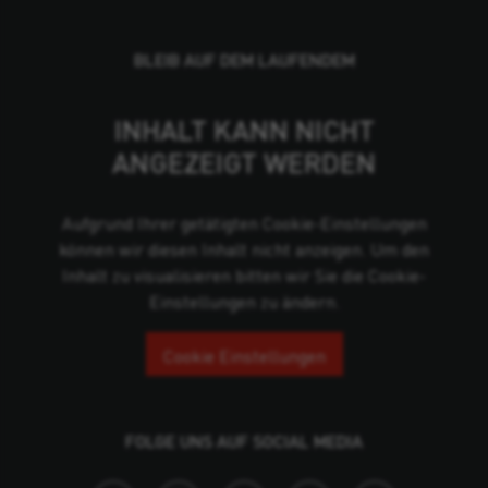
BLEIB AUF DEM LAUFENDEM
INHALT KANN NICHT
ANGEZEIGT WERDEN
Aufgrund Ihrer getätigten Cookie-Einstellungen
können wir diesen Inhalt nicht anzeigen. Um den
Inhalt zu visualisieren bitten wir Sie die Cookie-
Einstellungen zu ändern.
Cookie Einstellungen
FOLGE UNS AUF SOCIAL MEDIA