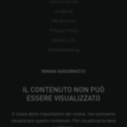
Lavora con noi
Academy
My Account
Privacy Policy
Modello 231
Whistleblowing
RIMANI AGGIORNATO!
IL CONTENUTO NON PUÒ
ESSERE VISUALIZZATO
A causa delle impostazioni dei cookie, non possiamo
visualizzare questo contenuto. Per visualizzarlo deve