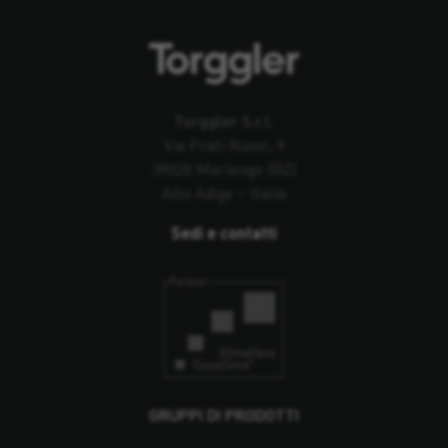
Torggler S.r.l.
Via Prati Nuovi, 9
39020 Marlengo (BZ)
Alto Adige – Italia
Sedi e contatti
GRUPPI DI PRODOTTI