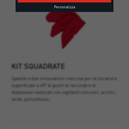
Personalizza
KIT SQUADRATE
Spatole a due smussature ciascuna per la lisciatura
superficiale a 45° di giunti di raccordo e di
dilatazione realizzati con sigillanti siliconici, acrilici,
ibridi, poliuretanici.