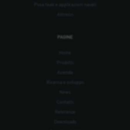
Posa teak e applicazioni navali
Attrezzi
PAGINE
Home
Prodotti
Azienda
Ricerca e sviluppo
News
Contatti
Referenze
Downloads