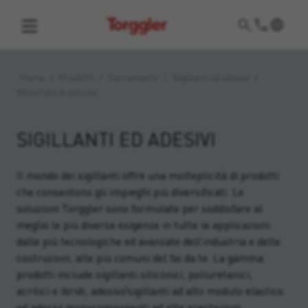
Torggler
Home
/
Prodotti
/
Serramento
/
Sigillanti ed adesivi
/
Materiale di utilizzo
SIGILLANTI ED ADESIVI
Il mondo dei sigillanti offre una molteplicità di prodotti
che consentono gli impieghi più diversificati. Le
soluzioni Torggler sono formulate per soddisfare al
meglio le più diverse esigenze in tutte le applicazioni:
dalle più tecnologiche ed avanzate dell’industria e delle
costruzioni, alle più comuni del fai da te. La gamma
prodotti include sigillanti siliconici, poliuretanici,
acrilici e ibridi, adesivi/sigillanti ad alto modulo elastico
ed adesivi monocomponenti ad alte prestazioni.