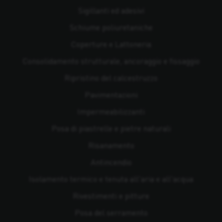
Sigillanti ed adesivi
Schiume poliuretaniche
Coperture e Lattoneria
Consolidamento strutturale, ancoraggio e fissaggio
Ripristino del calcestruzzo
Pavimentazioni
Impermeabilizzanti
Posa di piastrelle e pietre naturali
Risanamento
Antincendio
Isolamento termico e tenuta all'aria e all'acqua
Rivestimenti e pitture
Posa del serramento