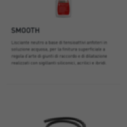
SMOOTH
Lisciante neutro a base di tensioattivi anfoteri in
soluzione acquosa, per la finitura superficiale a
regola d‘arte di giunti di raccordo e di dilatazione
realizzati con sigillanti siliconici, acrilici e ibridi.