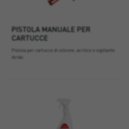
PISTOLA MANUALE PER
CARTUCCE
Pistola per cartucce di silicone, acrilico o sigillante
ibrido.