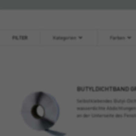
FILTER
Kategorien
Farben
BUTYLDICHTBAND G
Selbstklebendes Butyl-Dich
wasserdichte Abdichtungen
an der Unterseite des Fenst