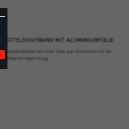
s
BUTYLDICHTBAND MIT ALUMINIUMFOLIE
Butyldichtband mit einer Folie aus Aluminium für die
luftdichte Abdichtung.