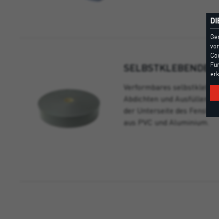
DI
Ge
vom
Coo
Fun
SELBSTKLEBENDES 
erk
Verformbares selbstklebe
Abdichten und Ausfüllen 
der Unterseite des Fenster
aus PVC und Aluminium.