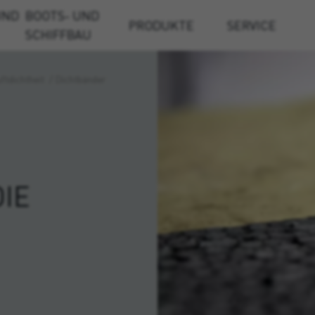
UND
BOOTS- UND
PRODUKTE
SERVICE
SCHIFFBAU
ftdichtheit
/
Dichtbänder
IE