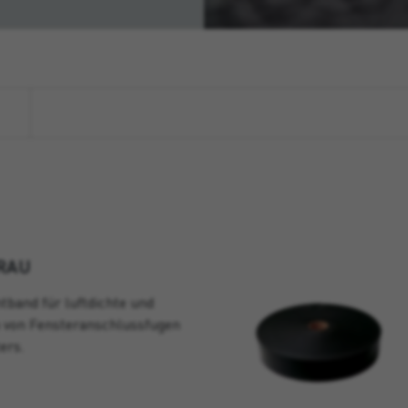
RAU
tband für luftdichte und
 von Fensteranschlussfugen
ers.