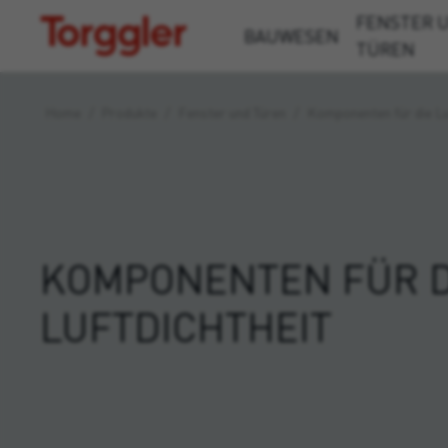
FENSTER 
Torggler
BAUWESEN
TÜREN
Home
/
Produkte
/
Fenster und Türen
/
Komponenten für die Lu
KOMPONENTEN FÜR D
LUFTDICHTHEIT