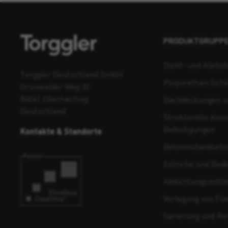
PRODUKTGRUPP
Dicht- und Klebst
Torggler Deutschland GmbH
Polyurethan-Sch
Grünwalder Weg 32
84041 Oberhaching
Dachdeckungen un
Deutschland
Strukturelle Kons
Befestigungen
Kontakte & Standorte
Beton­instandsetz
Estriche und Bod
Abdichtungsmitte
Verlegung von Fli
Sanierung und Re