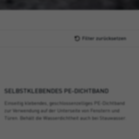
Filter zurücksetzen
SELBSTKLEBENDES PE-DICHTBAND
Einseitig klebendes, geschlossenzelliges PE-Dichtband
zur Verwendung auf der Unterseite von Fenstern und
Türen. Behält die Wasserdichtheit auch bei Stauwasser.