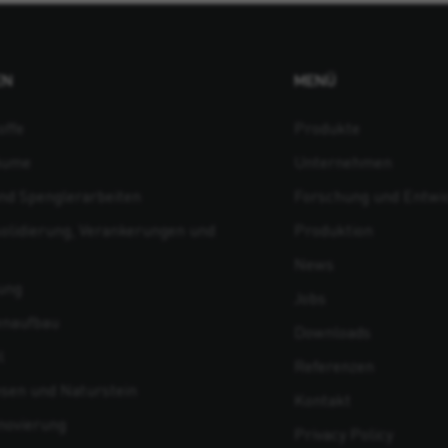
EN
MENÜ
offe
Produkte
äume
Unternehmen
d Spenglerarbeiten
Forschung und Entwi
olidierung, Verankerungen und
Produktion
News
ung
Jobs
enaufbau
Downloads
l
Referenzen
esen und Naturstein
Kontakt
novierung
Privacy Policy