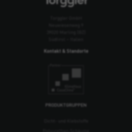
Torggler GmbH
Neuwiesenweg 9
39020 Marling (BZ)
Südtirol – Italien
Kontakt & Standorte
PRODUKTGRUPPEN
Dicht- und Klebstoffe
Polyurethan-Schäume