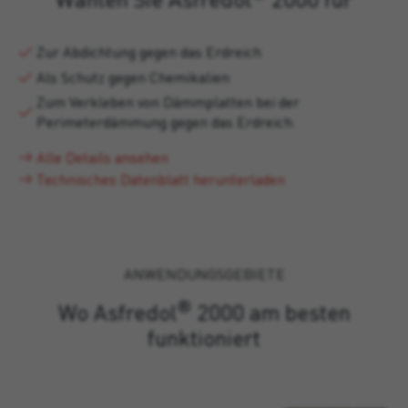
Zur Abdichtung gegen das Erdreich
Als Schutz gegen Chemikalien
Zum Verkleben von Dämmplatten bei der
Perimeterdämmung gegen das Erdreich.
Alle Details ansehen
Technisches Datenblatt herunterladen
ANWENDUNGSGEBIETE
®
Wo Asfredol
2000 am besten
funktioniert