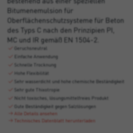
bestehend aus einer speziellen
Bitumenemulsion für
Oberflächenschutzsysteme für Beton
des Typs C nach den Prinzipien PI,
MC und IR gemäß EN 1504-2.
Geruchsneutral
Einfache Anwendung
Schnelle Trocknung
Hohe Flexibilität
Sehr wasserdicht und hohe chemische Beständigkeit
Sehr gute Thixotropie
Nicht toxisches, lösungsmittelfreies Produkt
Gute Beständigkeit gegen Salzlösungen
Alle Details ansehen
Technisches Datenblatt herunterladen