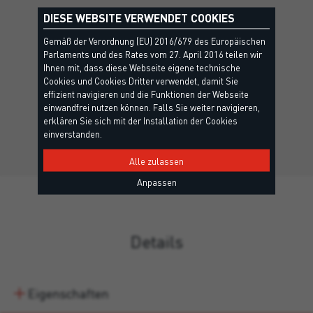
DIESE WEBSITE VERWENDET COOKIES
Gemäß der Verordnung (EU) 2016/679 des Europäischen
POLYUREA FINISH
Parlaments und des Rates vom 27. April 2016 teilen wir
Ihnen mit, dass diese Webseite eigene technische
Cookies und Cookies Dritter verwendet, damit Sie
Lösungsmittelfreie, flexible und UV-beständige Acryl-
effizient navigieren und die Funktionen der Webseite
Schutzbeschichtung auf Wasserbasis für den Innen-…
einwandfrei nutzen können. Falls Sie weiter navigieren,
erklären Sie sich mit der Installation der Cookies
einverstanden.
Alle zulassen
Anpassen
Details
Eigenschaften