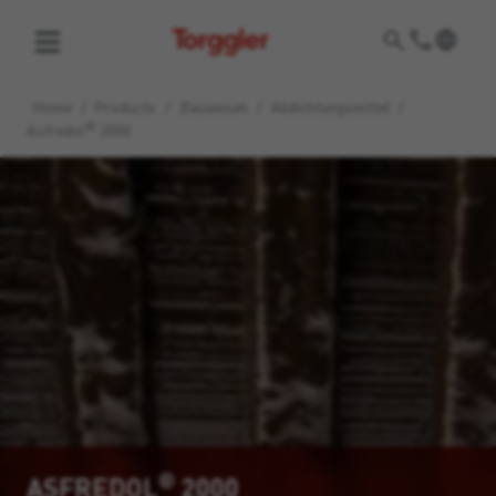
Torggler
Home
/
Products
/
Bauwesen
/
Abdichtungsmittel
/
®
Asfredol
2000
®
ASFREDOL
2000