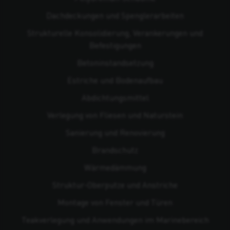
Dachdeckungen und Spenglerarbeiten
Strukturelle Konsolidierung, Verankerungen und
Befestigungen
Beton­instandsetzung
Estriche und Bodenaufbau
Abdichtungsmittel
Verlegung von Fliesen und Naturstein
Sanierung und Renovierung
Brandschutz
Wärmedämmung
Struktur-Oberputze und Anstriche
Montage von Fenster und Türen
Teakverlegung und Anwendungen im Marinebereich