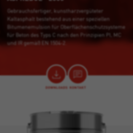
Gebrauchsfertiger, kunstharzvergüteter
Kaltasphalt bestehend aus einer speziellen
Bitumenemulsion für Oberflächenschutzsysteme
für Beton des Typs C nach den Prinzipien PI, MC
und IR gemäß EN 1504-2.
DOWNLOADS
KONTAKT