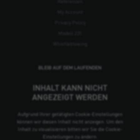
Referenzen
My Account
Privacy Policy
Modell 231
Whistleblowing
BLEIB AUF DEM LAUFENDEN
INHALT KANN NICHT
ANGEZEIGT WERDEN
Aufgrund Ihrer getätigten Cookie-Einstellungen
können wir diesen Inhalt nicht anzeigen. Um den
Inhalt zu visualisieren bitten wir Sie die Cookie-
Einstellungen zu ändern.