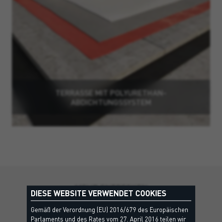
TERRASSE MIT POLYURETHAN-
ABDICHTUNGSSYSTEM
MEHR ENTDECKEN
DIESE WEBSITE VERWENDET COOKIES
Weitere Lösungen, die Sie
Gemäß der Verordnung (EU) 2016/679 des Europäischen
Parlaments und des Rates vom 27. April 2016 teilen wir