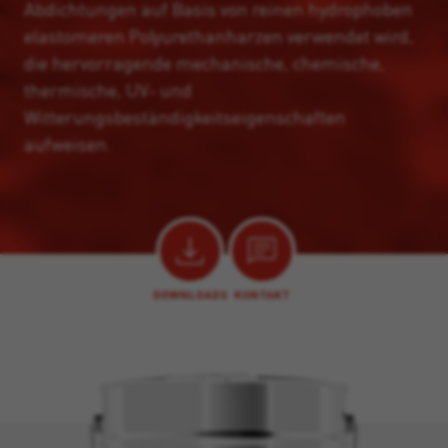
Abdichtungen auf Basis von reinen hydrophoben
elastomeren Polyurethanharzen verwendet wird,
die hervorragende mechanische, chemische,
thermische, UV- und
Witterungsbeständigkeitseigenschaften
aufweisen.
DOWNLOADS
KONTAKT