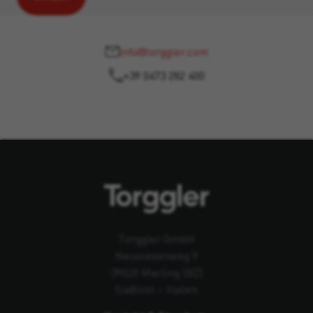
info@torggler.com
+39 0473 282 400
Torggler GmbH
Neuwiesenweg 9
39020 Marling (BZ)
Südtirol – Italien