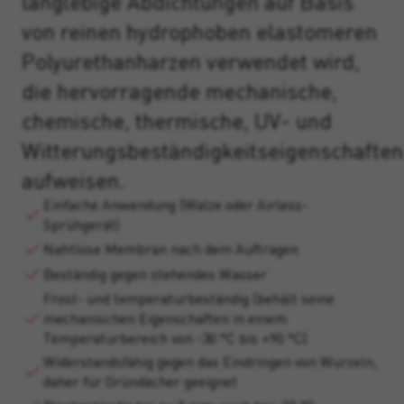
langlebige Abdichtungen auf Basis
von reinen hydrophoben elastomeren
Polyurethanharzen verwendet wird,
die hervorragende mechanische,
chemische, thermische, UV- und
Witterungsbeständigkeitseigenschaften
aufweisen.
Einfache Anwendung (Walze oder Airless-
Sprühgerät)
Nahtlose Membran nach dem Auftragen
Beständig gegen stehendes Wasser
Frost- und temperaturbeständig (behält seine
mechanischen Eigenschaften in einem
Temperaturbereich von -30 °C bis +90 °C)
Widerstandsfähig gegen das Eindringen von Wurzeln,
daher für Gründächer geeignet