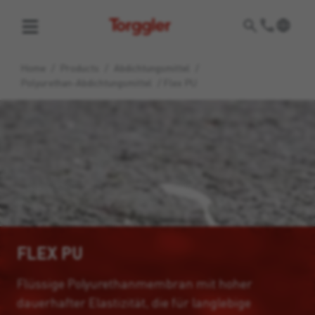
Torggler
Home
/
Products
/
Abdichtungsmittel
/
Polyurethan-Abdichtungsmittel
/
Flex PU
FLEX PU
Flüssige Polyurethanmembran mit hoher
dauerhafter Elastizität, die für langlebige