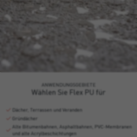
ANWENDUNGSGEBIETE
Wählen Sie Flex PU für
Dächer, Terrassen und Veranden
Gründächer
Alte Bitumenbahnen, Asphaltbahnen, PVC-Membranen
und alte Acrylbeschichtungen