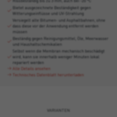
Rissbeständig bis zu 3 mm, auch bei -20 °C
Bietet ausgezeichnete Beständigkeit gegen
Witterungseinflüsse und UV-Strahlung
Versiegelt alte Bitumen- und Asphaltbahnen, ohne
dass diese vor der Anwendung entfernt werden
müssen
Beständig gegen Reinigungsmittel, Öle, Meerwasser
und Haushaltschemikalien
Selbst wenn die Membran mechanisch beschädigt
wird, kann sie innerhalb weniger Minuten lokal
repariert werden
Alle Details ansehen
Technisches Datenblatt herunterladen
VARIANTEN