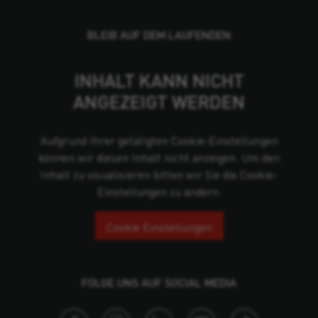
BLEIB AUF DEM LAUFENDEN
INHALT KANN NICHT
ANGEZEIGT WERDEN
Aufgrund Ihrer getätigten Cookie-Einstellungen
können wir diesen Inhalt nicht anzeigen. Um den
Inhalt zu visualisieren bitten wir Sie die Cookie-
Einstellungen zu ändern.
Cookie Einstellungen
FOLGE UNS AUF SOCIAL MEDIA