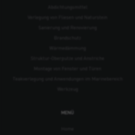
Abdichtungsmittel
Verlegung von Fliesen und Naturstein
Sanierung und Renovierung
Brandschutz
Wärmedämmung
Struktur-Oberputze und Anstriche
Montage von Fenster und Türen
Teakverlegung und Anwendungen im Marinebereich
Werkzeug
MENÜ
Home