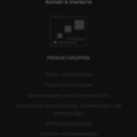
Kontakt & Standorte
PRODUKTGRUPPEN
Dicht- und Klebstoffe
Polyurethan-Schäume
Dachdeckungen und Spenglerarbeiten
Strukturelle Konsolidierung, Verankerungen und
Befestigungen
Beton­instandsetzung
Estriche und Bodenaufbau