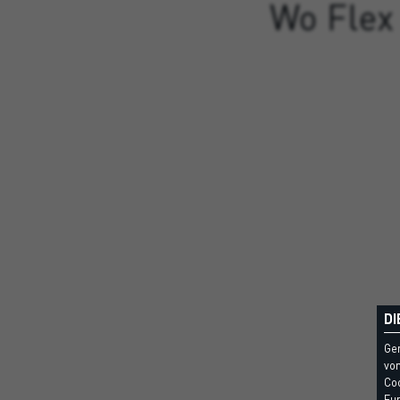
Wo Flex
DI
Ge
vom
Coo
Fun