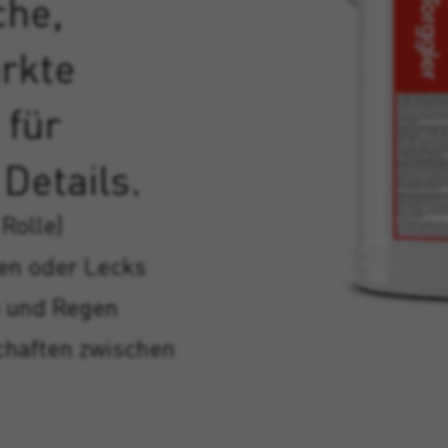
che,
ärkte
für
Details.
 Rolle)
gen oder Lecks
e und Regen
chaften zwischen