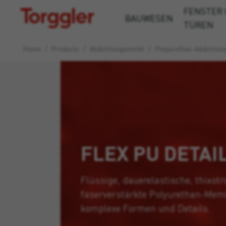
FENSTER
Torggler
BAUWESEN
TÜREN
Home
/
Products
/
Abdichtungsmittel
/
Polyurethan-Abdichtun
FLEX PU DETAI
Flüssige, dauerelastische, thixotr
faserverstärkte Polyurethan-Mem
komplexe Formen und Details.