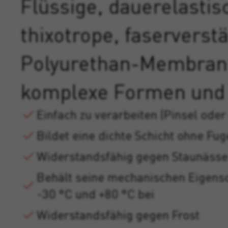
Flüssige, dauerelastis
thixotrope, faserverst
Polyurethan-Membran 
komplexe Formen und 
Einfach zu verarbeiten (Pinsel oder
Bildet eine dichte Schicht ohne Fu
Widerstandsfähig gegen Staunäss
Behält seine mechanischen Eigens
-30 °C und +80 °C bei
Widerstandsfähig gegen Frost