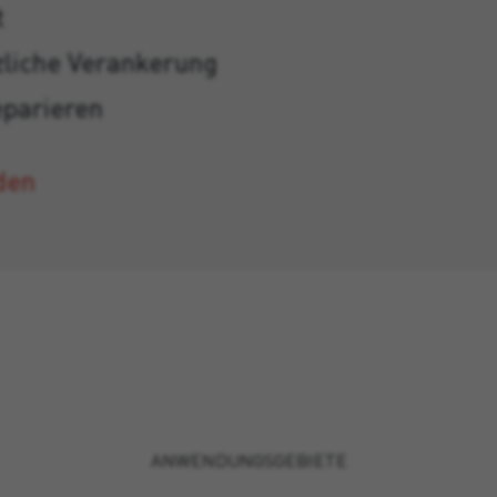
t
zliche Verankerung
eparieren
den
ANWENDUNGSGEBIETE