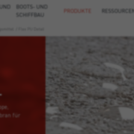
 UND
BOOTS- UND
PRODUKTE
RESSOURCE
SCHIFFBAU
gsmittel
/
Flex PU Detail
L
ope,
bran für