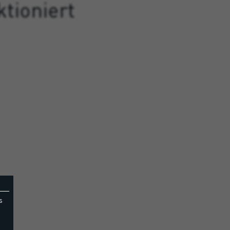
tioniert
s