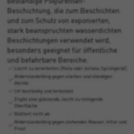
beständige Polyurethan-
Beschichtung, die zum Beschichten
und zum Schutz von exponierten,
stark beanspruchten wasserdichten
Beschichtungen verwendet wird,
besonders geeignet für öffentliche
und befahrbare Bereiche.
Leicht zu verarbeiten (Rolle oder Airless-Sprühgerät)
Widerstandsfähig gegen starken und ständigen
Abrieb
UV-beständig und farbstabil
Ergibt eine glänzende, leicht zu reinigende
Oberfläche
Blättert nicht ab
Widerstandsfähig gegen stehendes Wasser, Hitze und
Frost