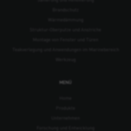
Brandschutz
Wärmedämmung
Struktur-Oberputze und Anstriche
Montage von Fenster und Türen
Teakverlegung und Anwendungen im Marinebereich
Werkzeug
MENÜ
Home
Produkte
Unternehmen
Forschung und Entwicklung