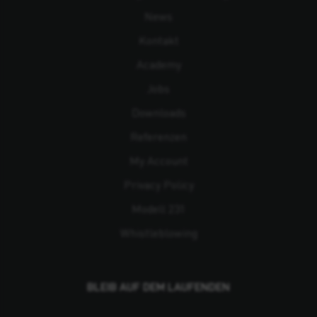
News
Kontakt
Academy
Jobs
Downloads
Referenzen
My Account
Privacy Policy
Modell 231
Whistleblowing
BLEIB AUF DEM LAUFENDEN