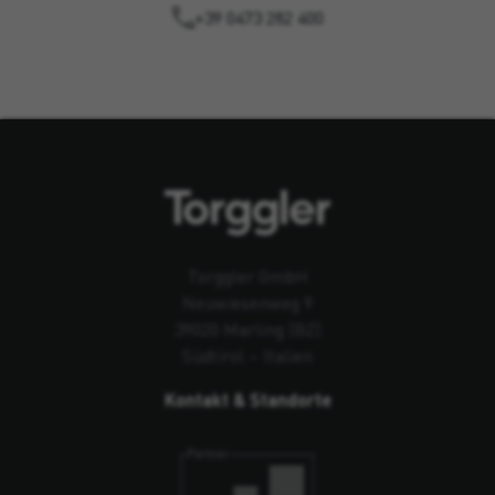
+39 0473 282 400
Torggler GmbH
Neuwiesenweg 9
39020 Marling (BZ)
Südtirol – Italien
Kontakt & Standorte