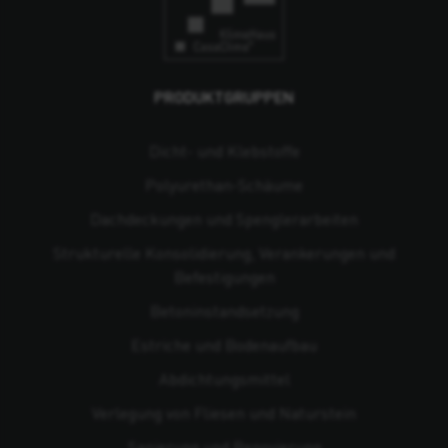
PRODUKTGRUPPEN
Dicht- und Klebstoffe
Polyurethan-Schäume
Dachdeckungen und Spenglerarbeiten
Strukturelle Konsolidierung, Verankerungen und
Befestigungen
Beton­instandsetzung
Estriche und Bodenaufbau
Abdichtungsmittel
Verlegung von Fliesen und Naturstein
Sanierung und Renovierung