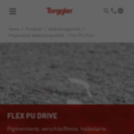
Torggler
Home
/
Products
/
Abdichtungsmittel
/
Polyurethan-Abdichtungsmittel
/
Flex PU Drive
FLEX PU DRIVE
Pigmentierte, verschleißfeste, halbstarre,