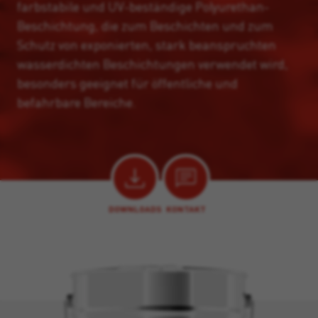
farbstabile und UV-beständige Polyurethan-
Beschichtung, die zum Beschichten und zum
Schutz von exponierten, stark beanspruchten
wasserdichten Beschichtungen verwendet wird,
besonders geeignet für öffentliche und
befahrbare Bereiche.
DOWNLOADS
KONTAKT