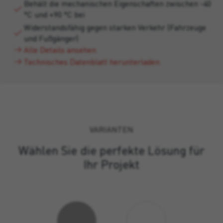
Behält die mechanischen Eigenschaften zwischen -40
°C und +90 °C bei
Widerstandsfähig gegen starken Verkehr (Fahrzeuge
und Fußgänger)
Alle Details ansehen
Technisches Datenblatt herunterladen
VARIANTEN
Wählen Sie die perfekte Lösung für
Ihr Projekt