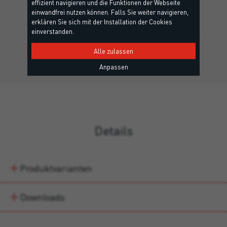
effizient navigieren und die Funktionen der Webseite
FLEX PU CATALYSER
einwandfrei nutzen können. Falls Sie weiter navigieren,
EOTA
erklären Sie sich mit der Installation der Cookies
einverstanden.
Beschleunigendes Zusatzmittel zur Verwendung mit dem
flüssigen Polyurethan-Abdichtungsmittel Flex PU.
Alle zulassen
Anpassen
Details
Produktvarianten
Downloads