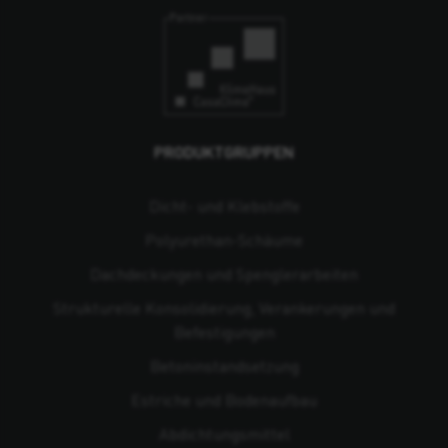
PRODUKTGRUPPEN
Dicht- und Klebstoffe
Polyurethan-Schäume
Dachdeckungen und Spenglerarbeiten
Strukturelle Konsolidierung, Verankerungen und
Befestigungen
Beton­instandsetzung
Estriche und Bodenaufbau
Abdichtungsmittel