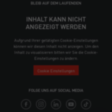
BLEIB AUF DEM LAUFENDEN
INHALT KANN NICHT
ANGEZEIGT WERDEN
Aufgrund Ihrer getätigten Cookie-Einstellungen
können wir diesen Inhalt nicht anzeigen. Um den
Inhalt zu visualisieren bitten wir Sie die Cookie-
Einstellungen zu ändern.
Cookie Einstellungen
FOLGE UNS AUF SOCIAL MEDIA