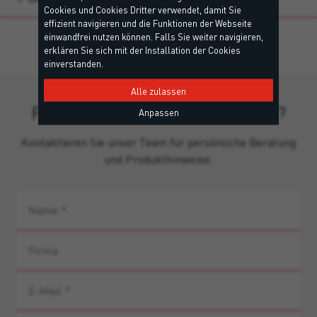
Cookies und Cookies Dritter verwendet, damit Sie
effizient navigieren und die Funktionen der Webseite
einwandfrei nutzen können. Falls Sie weiter navigieren,
erklären Sie sich mit der Installation der Cookies
einverstanden.
Alle zulassen
Fehlen Ihnen noch Informationen?
Anpassen
Kontaktieren Sie unser Team für persönliche Beratung
und Produkthinweise.