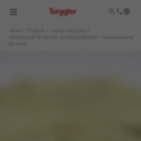
Torggler
Home
/
Products
/
Fenster und Türen
/
Komponenten für die Luft- und Wasserdichtheit
/
Isoliermembran
ISO Inside