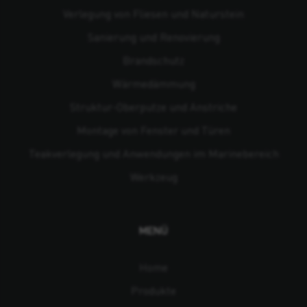
Verlegung von Fliesen und Naturstein
Sanierung und Renovierung
Brandschutz
Wärmedämmung
Struktur-Oberputze und Anstriche
Montage von Fenster und Türen
Teakverlegung und Anwendungen im Marinebereich
Werkzeug
MENÜ
Home
Produkte