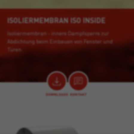
ISOLIERMEMBRAN ISO INSIDE
Isoliermembran - innere Dampfsperre zur
Abdichtung beim Einbauen von Fenster und
Türen.
DOWNLOADS
KONTAKT