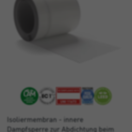
Isoliermembran - innere
Dampfsperre zur Abdichtung beim