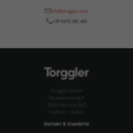
info@torggler.com
+39 0473 282 400
Torggler GmbH
Neuwiesenweg 9
39020 Marling (BZ)
Südtirol – Italien
Kontakt & Standorte