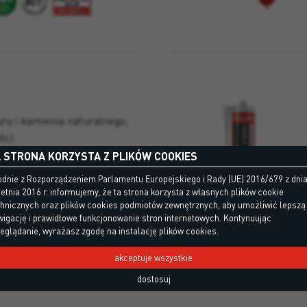
ru i kamienia naturalnego,
ści.
 STRONA KORZYSTA Z PLIKÓW COOKIES
dnie z Rozporządzeniem Parlamentu Europejskiego i Rady (UE) 2016/679 z dni
etnia 2016 r. informujemy, że ta strona korzysta z własnych plików cookie
chnicznych oraz plików cookies podmiotów zewnętrznych, aby umożliwić lepszą
igację i prawidłowe funkcjonowanie stron internetowych. Kontynuując
eglądanie, wyrażasz zgodę na instalację plików cookies.
akceptuje wszystkie
dostosuj