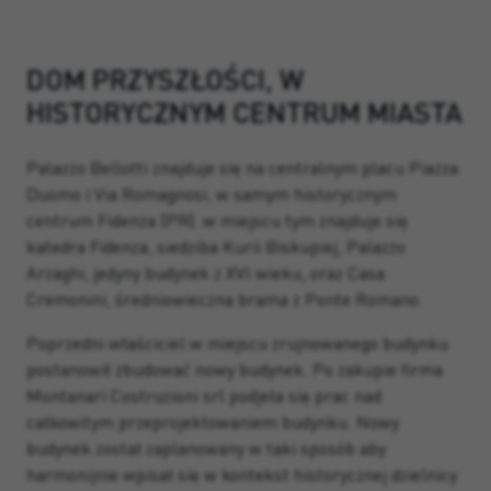
DOM PRZYSZŁOŚCI, W
HISTORYCZNYM CENTRUM MIASTA
Palazzo Bellotti znajduje się na centralnym placu Piazza
Duomo i Via Romagnosi, w samym historycznym
centrum Fidenza (PR). w miejscu tym znajduje się
katedra Fidenza, siedziba Kurii Biskupiej, Palazzo
Arzaghi, jedyny budynek z XVI wieku, oraz Casa
Cremonini, średniowieczna brama z Ponte Romano.
Poprzedni właściciel w miejscu zrujnowanego budynku
postanowił zbudować nowy budynek. Po zakupie firma
Montanari Costruzioni srl podjeła się prac nad
całkowitym przeprojektowaniem budynku. Nowy
budynek został zaplanowany w taki sposób aby
harmonijnie wpisał się w kontekst historycznej dzielnicy