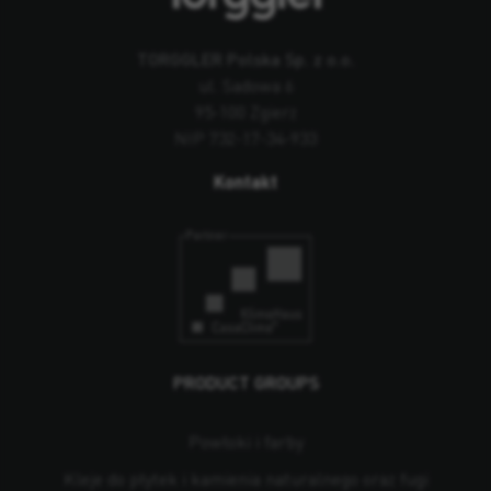
TORGGLER Polska Sp. z o.o.
ul. Sadowa 6
95-100 Zgierz
NIP 732-17-34-933
Kontakt
PRODUCT GROUPS
Powłoki i farby
Kleje do płytek i kamienia naturalnego oraz fugi