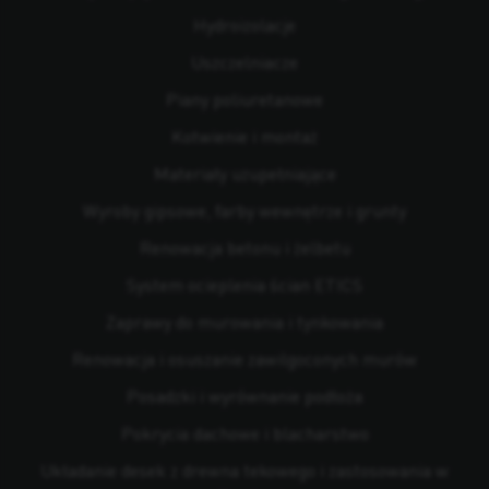
Hydroizolacje
Uszczelniacze
Piany poliuretanowe
Kotwienie i montaż
Materiały uzupełniające
Wyroby gipsowe, farby wewnętrze i grunty
Renowacja betonu i żelbetu
System ocieplenia ścian ETICS
Zaprawy do murowania i tynkowania
Renowacja i osuszanie zawilgoconych murów
Posadzki i wyrównanie podłoża
Pokrycia dachowe i blacharstwo
Układanie desek z drewna tekowego i zastosowania w