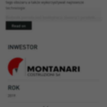
tego obszaru a także wykorzystywał najnowsze
technologie.
Budynek posiada pięć kondygnacji: piwnica z garażem,
piwnica, pomieszczenia techniczne; parter z
Read on
pomieszczeniami biznesowymi, galerią, dziedzińcem i
trzema górnymi kondygnacjami przeznaczonymi na
mieszkania.
INWESTOR
W fazie projektowania budynku wybrane zostały
technologie, które pozwolą na oszczędność energii i
stworzenie kameralnej atmosfery.
WYKORZYSTANE PRODUKTY TORGGLER:
ROK
USZCZELNIANIE: uszczelnienie wszystkich ścian
2019
względem posadzki garażu poprzez nałożenie
AQUAPROOF.