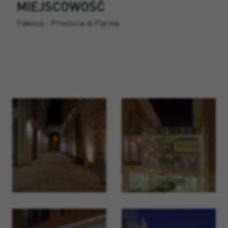
GALERIA: uszczelnieni cementowo-polimerowym
MIEJSCOWOŚĆ
FLEXISTAR w 3 przejściach krzyżowych.
Fidenza - Provincia di Parma
ŚCIEŻKI / TARASY / OBSZAR ZEWNĘTRZNY:
hydroizolacja za pomocą FLEX 2K, wzmocniona
tkaniną z włókna szklanego 160 gr.
DYLATACJE: wszystkie dylatacje, na zewnątrz i
wewnątrz, po nałożeniu PRIMER SILICONE
wykonane za pomocą naszego uszczelniacza
silikonowego LOW MODULUS.
POKRYCIE PODŁOGI: kleje używane do układania
podłóg po wykonaniu impregnacji: TILE 480, TILE
900
MONTAŻ OKIEN I DRZWI: piana polipropylenowa
Windows&Door klasy B2 zastosowano do
wypełnienia i izolacji termicznej ościeżnic
okiennych i drzwiowych.
ŚCIEŻKI / TARASY / OBSZAR ZEWNĘTRZNY:
Hydroizolacja za pomocą FLEX 2K, wzmocniona
tkaniną z włókna szklanego 160 gr.