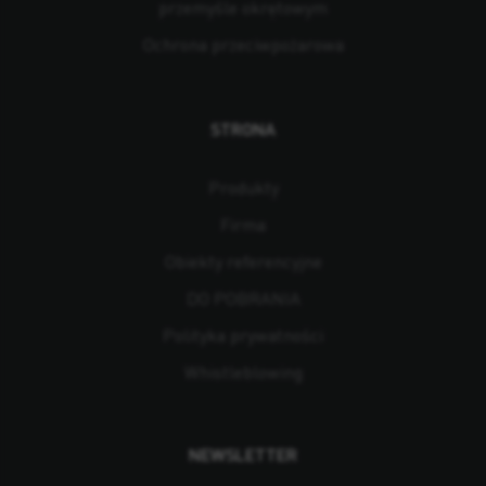
przemyśle okrętowym
Ochrona przeciwpożarowa
STRONA
Produkty
Firma
Obiekty referencyjne
DO POBRANIA
Polityka prywatności
Whistleblowing
NEWSLETTER