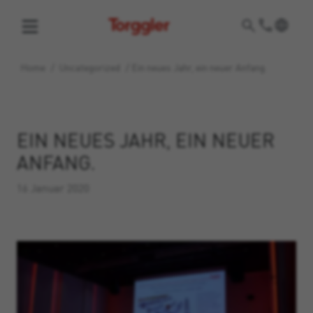
Torggler
Home
/
Uncategorized
/
Ein neues Jahr, ein neuer Anfang.
EIN NEUES JAHR, EIN NEUER
ANFANG.
16 Januar 2020