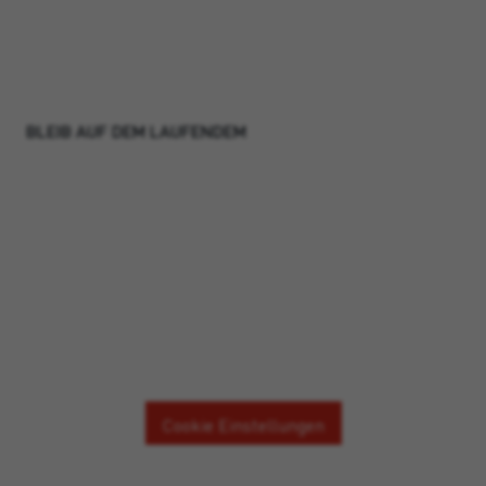
BLEIB AUF DEM LAUFENDEM
INHALT KANN NICHT
ANGEZEIGT WERDEN
Aufgrund Ihrer getätigten Cookie-Einstellungen
können wir diesen Inhalt nicht anzeigen. Um den
Inhalt zu visualisieren bitten wir Sie die Cookie-
Einstellungen zu ändern.
Cookie Einstellungen