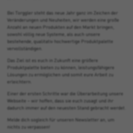
Bei Torggler steht das neue Jahr ganz im Zeichen der
Veränderungen und Neuheiten, wir werden eine große
Anzahl an neuen Produkten auf den Markt bringen,
sowohl völlig neue Systeme, als auch unsere
bestehende, qualitativ hochwertige Produktpalette
vervollständigen.
Das Ziel ist es euch in Zukunft eine größere
Produktpalette bieten zu können, leistungsfähigere
Lösungen zu ermöglichen und somit eure Arbeit zu
erleichtern.
Einer der ersten Schritte war die Überarbeitung unsere
Webseite – wir hoffen, dass sie euch zusagt und ihr
dadurch immer auf den neuesten Stand gebracht werdet.
Melde dich sogleich für unseren Newsletter an, um
nichts zu verpassen!