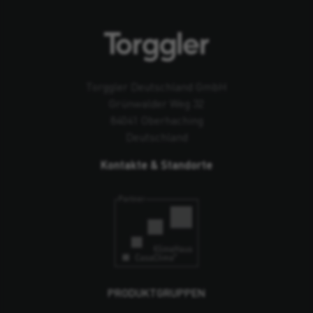
Torggler Deutschland GmbH
Grünwalder Weg 32
84041 Oberhaching
Deutschland
Kontakte & Standorte
PRODUKTGRUPPEN