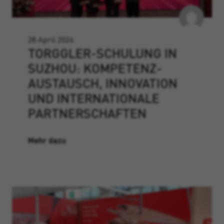
28 April 2026
TORGGLER-SCHULUNG IN
SUZHOU: KOMPETENZ­
AUSTAUSCH, INNOVATION
UND INTERNATIONALE
PARTNERSCHAFTEN
Mehr dazu