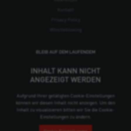
Kontakt
Privacy Policy
Whistleblowing
BLEIB AUF DEM LAUFENDEM
INHALT KANN NICHT
ANGEZEIGT WERDEN
Aufgrund Ihrer getätigten Cookie-Einstellungen
können wir diesen Inhalt nicht anzeigen. Um den
Inhalt zu visualisieren bitten wir Sie die Cookie-
Einstellungen zu ändern.