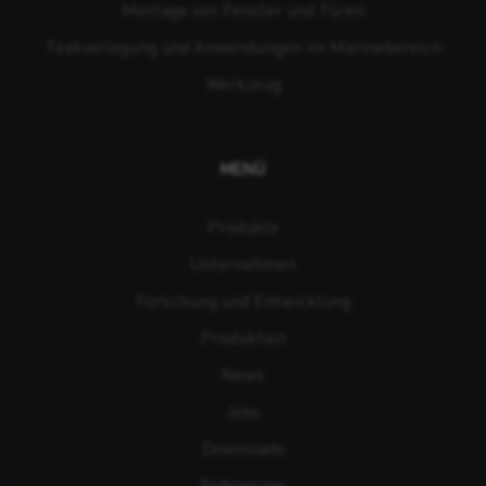
Montage von Fenster und Türen
Teakverlegung und Anwendungen im Marinebereich
Werkzeug
MENÜ
Produkte
Unternehmen
Forschung und Entwicklung
Produktion
News
Jobs
Downloads
Referenzen