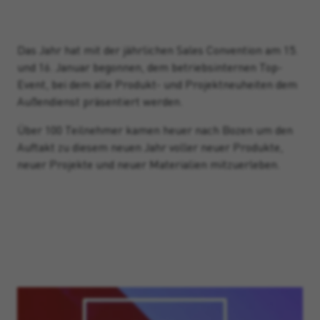
Das Jahr hat mit der jährlichen Sales Convention am 15.
und 16. Januar begonnen, dem betriebsinternen Top-
Event, bei dem alle Produkt- und Projektneuheiten dem
Außendienst präsentiert werden.
Über 100 Teilnehmer kamen heuer nach Bozen um den
Auftakt zu diesem neuen Jahr voller neuer Produkte,
neuer Projekte und neuer Materialien mitzuerleben.