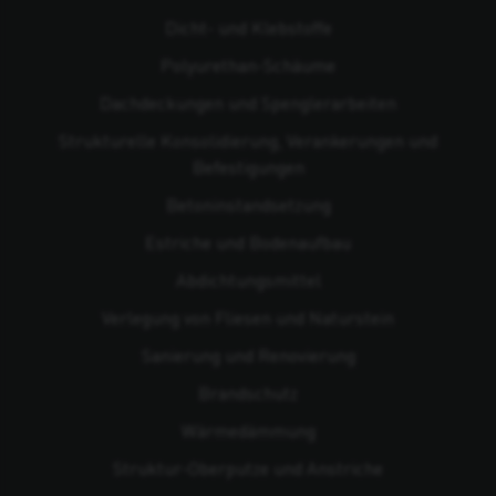
Dicht- und Klebstoffe
Polyurethan-Schäume
Dachdeckungen und Spenglerarbeiten
Strukturelle Konsolidierung, Verankerungen und
Befestigungen
Beton­instandsetzung
Estriche und Bodenaufbau
Abdichtungsmittel
Verlegung von Fliesen und Naturstein
Sanierung und Renovierung
Brandschutz
Wärmedämmung
Struktur-Oberputze und Anstriche