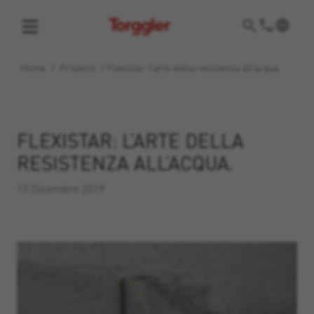
Torggler
Home
/
Prodotti
/
Flexistar: l’arte della resistenza all’acqua.
FLEXISTAR: L’ARTE DELLA
RESISTENZA ALL’ACQUA.
13 Dicembre 2019