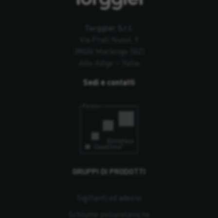
Torggler S.r.l.
Via Prati Nuovi, 9
39020 Marlengo (BZ)
Alto Adige – Italia
Sedi e contatti
GRUPPI DI PRODOTTI
Sigillanti ed adesivi
Schiume poliuretaniche