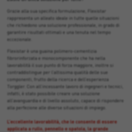
Grazie alla sua specifica formulazione, Flexistar
rappresenta un alleato ideale in tutte quelle situazioni
che richiedono una soluzione professionale, in grado di
garantire risultati ottimali e una tenuta nel tempo
eccezionale.
Flexistar è una guaina polimero-cementizia
fibrorinforzata e monocomponente che ha nella
lavorabilità il suo punto di forza maggiore, inoltre si
contraddistingue per l’altissima qualità delle sue
componenti, frutto della ricerca e dell’esperienza
Torggler. Con all’incessante lavoro di ingegneri e tecnici,
infatti, è stato possibile creare una soluzione
all’avanguardia e di livello assoluto, capace di rispondere
alla perfezione alle diverse situazioni di impiego.
L’eccellente lavorabilità, che le consente di essere
applicata a rullo, pennello e spatola, la grande