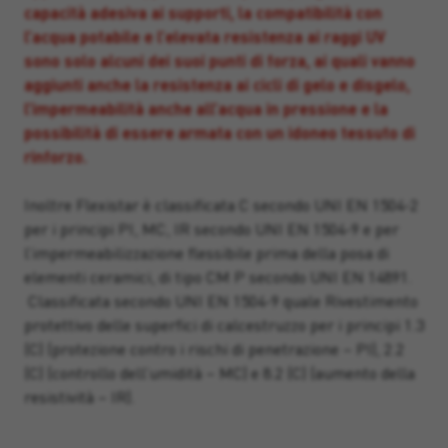
capacità adesiva ai supporti, la compatibilità con
l’acqua potabile e l’elevata resistenza ai raggi UV
sono solo alcuni dei suoi punti di forza, ai quali vanno
aggiunti anche la resistenza ai cicli di gelo e disgelo,
l’impermeabilità anche all’acqua in pressione e la
possibilità di essere armata con un idoneo tessuto di
rinforzo.
Inoltre Flexistar è classificata C secondo UNI EN 1504-2
per i principi PI, MC, IR secondo UNI EN 1504-9 e per
l’impermeabilizzazione flessibile prima della posa di
elementi ceramici, di tipo CM P secondo UNI EN 14891.
Classificata secondo UNI EN 1504-9 quale Rivestimento
protettivo delle superfici di calcestruzzo per i principi 1.3
(C) (protezione contro i rischi di penetrazione – PI), 2.2
(C) (controllo dell’umidità – MC) e 8.2 (C) (aumento della
resistività – IR).