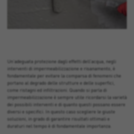
Un’adeguata protezione dagli effetti dell’acqua, negli
interventi di impermeabilizzazione e risanamento, è
fondamentale per evitare la comparsa di fenomeni che
portano al degrado delle strutture e delle superfici,
come ristagni ed infiltrazioni. Quando si parla di
impermeabilizzazione è sempre utile ricordarsi la varietà
dei possibili interventi e di quanto questi possano essere
diversi e specifici. In questo caso scegliere le giuste
soluzioni, in grado di garantire risultati ottimali e
duraturi nel tempo è di fondamentale importanza.