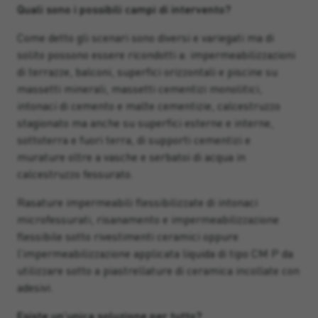
Quali sono i possibili campi di intervento?
Come detto gli scenari sono diversi e variegati ma di
solito possono essere ricondotti a: impermeabilizzazioni
di terrazze, balconi, superfici orizzontali e piscine su
massetti minerali, massetti cementizi monolitici,
intonaci di cemento e malte cementizie, calcestruzzo
stagionato ma anche su superfici esterne e interne,
sottoterra e fuori terra, di supporti cementizi e
murature oltre a vasche e serbatoi di acqua in
calcestruzzo fessurato.
Rasature impermeabili flessibilizzate di intonaci
microfessurati, risanamento e impermeabilizzazione
flessibile sotto rivestimenti ceramici oppure
l’impermeabilizzazione applicata liquida di tipo CM P da
utilizzare sotto a piastrellature di ceramica incollate con
adesivi.
Esiste un’unica soluzione per tutto?