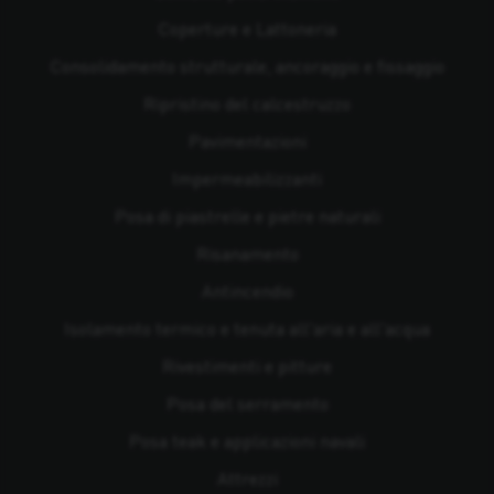
Coperture e Lattoneria
Consolidamento strutturale, ancoraggio e fissaggio
Ripristino del calcestruzzo
Pavimentazioni
Impermeabilizzanti
Posa di piastrelle e pietre naturali
Risanamento
Antincendio
Isolamento termico e tenuta all'aria e all'acqua
Rivestimenti e pitture
Posa del serramento
Posa teak e applicazioni navali
Attrezzi