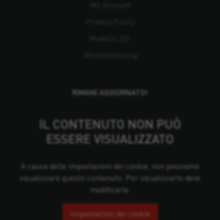
My Account
Privacy Policy
Modello 231
Whistleblowing
RIMANI AGGIORNATO!
IL CONTENUTO NON PUÒ
ESSERE VISUALIZZATO
A causa delle impostazioni dei cookie, non possiamo
visualizzare questo contenuto. Per visualizzarlo deve
modificarle.
Impostazioni dei cookie