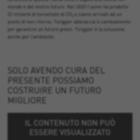
mondo e del nostro futuro. Nel 2020 l’uomo ha prodotto
22 miliardi di tonnellate di CO
e siamo arrivati ad un
2
punto di non ritorno. Torggler abbraccia il cambiamento
per garantire un futuro green. Torggler è la soluzione,
anche per l’ambiente.
SOLO AVENDO CURA DEL
PRESENTE POSSIAMO
COSTRUIRE UN FUTURO
MIGLIORE
IL CONTENUTO NON PUÒ
ESSERE VISUALIZZATO