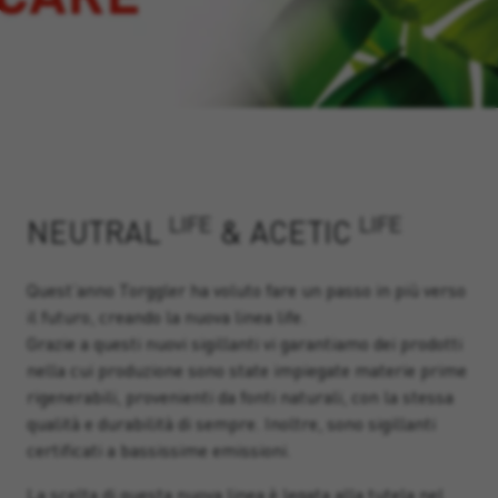
LIFE
LIFE
NEUTRAL
& ACETIC
Quest’anno Torggler ha voluto fare un passo in più verso
il futuro, creando la nuova linea life.
Grazie a questi nuovi sigillanti vi garantiamo dei prodotti
nella cui produzione sono state impiegate materie prime
rigenerabili, provenienti da fonti naturali, con la stessa
qualità e durabilità di sempre. Inoltre, sono sigillanti
certificati a bassissime emissioni.
La scelta di questa nuova linea è legata alla tutela nel