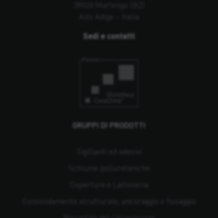
39020 Marlengo (BZ)
Alto Adige – Italia
Sedi e contatti
GRUPPI DI PRODOTTI
Sigillanti ed adesivi
Schiume poliuretaniche
Coperture e Lattoneria
Consolidamento strutturale, ancoraggio e fissaggio
Ripristino del calcestruzzo