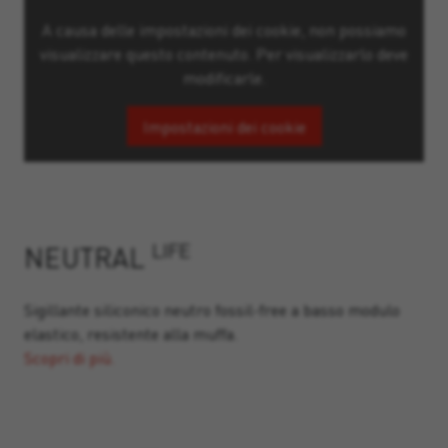
A causa delle impostazioni dei cookie, non possiamo
visualizzare questo contenuto. Per visualizzarlo deve
modificarle.
Impostazioni dei cookie
LIFE
NEUTRAL
Sigillante siliconico neutro fossil-free a basso modulo
elastico, resistente alla muffa.
Scopri di più.