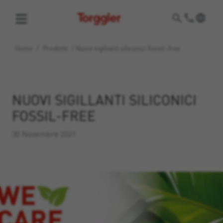
Torggler
Home
/
Prodotti
/
Nuovi sigillanti siliconici fossil-free
NUOVI SIGILLANTI SILICONICI
FOSSIL-FREE
30 Novembre 2021