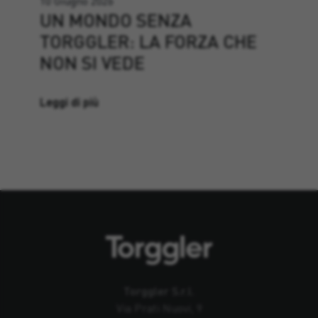
10 Giugno 2026
UN MONDO SENZA
TORGGLER: LA FORZA CHE
NON SI VEDE
Leggi di più
Torggler S.r.l.
Via Prati Nuovi, 9