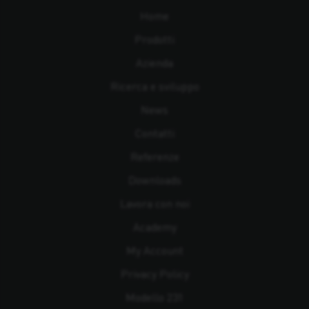
Home
Prodotti
Azienda
Ricerca e sviluppo
News
Contatti
Referenze
Downloads
Lavora con noi
Academy
My Account
Privacy Policy
Modello 231