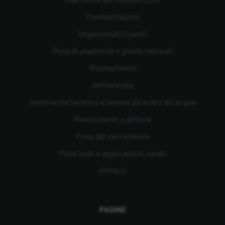
Pavimentazioni
Impermeabilizzanti
Posa di piastrelle e pietre naturali
Risanamento
Antincendio
Isolamento termico e tenuta all'aria e all'acqua
Rivestimenti e pitture
Posa del serramento
Posa teak e applicazioni navali
Attrezzi
PAGINE