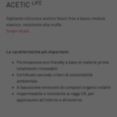
LIFE
ACETIC
Sigillante siliconico acetico fossil-free a basso modulo
elastico, resistente alla muffa.
Scopri di più.
Le caratteristiche più importanti:
Formulazione eco-friendly a base di materie prime
totalmente rinnovabili
Certificato secondo criteri di sostenibilità
ambientale
A bassissime emissioni di composti organici volatili
Impermeabile e resistente ai raggi UV, per
applicazioni all’interno e all’esterno