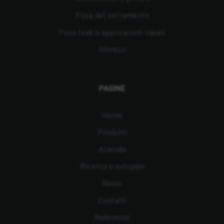
Posa del serramento
Posa teak e applicazioni navali
Attrezzi
PAGINE
Home
Prodotti
Azienda
Ricerca e sviluppo
News
Contatti
Referenze