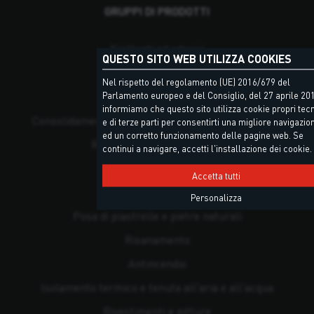
GRUPPI DI PRODOTTI
Sigillanti ed adesivi
QUESTO SITO WEB UTILIZZA COOKIES
Schiume poliuretaniche
Nel rispetto del regolamento (UE) 2016/679 del
Parlamento europeo e del Consiglio, del 27 aprile 2016
Coperture e Lattoneria
informiamo che questo sito utilizza cookie propri tecn
Consolidamento strutturale, ancoraggio e fissaggio
e di terze parti per consentirti una migliore navigazio
ed un corretto funzionamento delle pagine web. Se
Ripristino del calcestruzzo
continui a navigare, accetti l'installazione dei cookie.
Pavimentazioni
Accetta tutti
Impermeabilizzanti
Personalizza
Posa di piastrelle e pietre naturali
Risanamento
Antincendio
Isolamento termico e tenuta all'aria e all'acqua
Rivestimenti e pitture