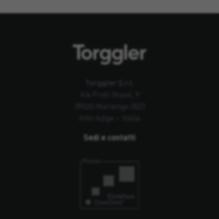
Torggler S.r.l.
Via Prati Nuovi, 9
39020 Marlengo (BZ)
Alto Adige – Italia
Sedi e contatti