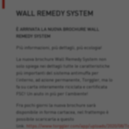
WALL REMEDY SYSTEM
È ARRIVATA LA NUOVA BROCHURE WALL
REMEDY SYSTEM
Più informazioni, più dettagli, più ecologia!
La nuova brochure Wall Remedy System non
solo spiega nei dettagli tutte le caratteristiche
più importanti del sistema antimuffa per
l’interno, ad azione permanente, Torggler, ma lo
fa su carta interamente riciclata e certificata
FSC! Un aiuto in più per l’ambiente!
Fra pochi giorni la nuova brochure sarà
disponibile in forma cartacea, nel frattempo è
possibile scaricarla a questo
link:
https://www.torggler.com/app/uploads/2020/08/T