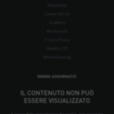
Downloads
Lavora con noi
Academy
My Account
Privacy Policy
Modello 231
Whistleblowing
RIMANI AGGIORNATO!
IL CONTENUTO NON PUÒ
ESSERE VISUALIZZATO