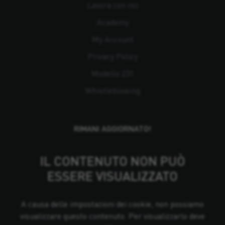
Lavora con noi
Academy
My Account
Privacy Policy
Modello 231
Whistleblowing
RIMANI AGGIORNATO!
IL CONTENUTO NON PUÒ
ESSERE VISUALIZZATO
A causa delle impostazioni dei cookie, non possiamo
visualizzare questo contenuto. Per visualizzarlo deve