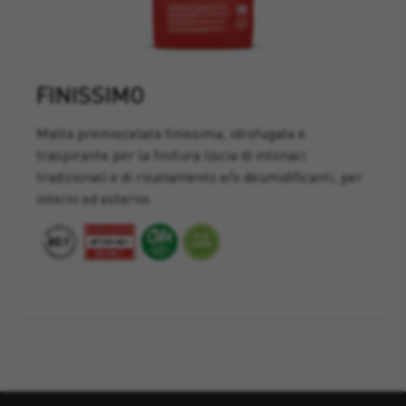
FINISSIMO
Malta premiscelata finissima, idrofugata e
traspirante per la finitura liscia di intonaci
tradizionali e di risanamento e/o deumidificanti, per
interni ed esterno.