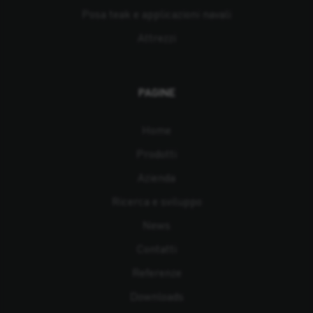
Posa teak e applicazioni navali
Attrezzi
PAGINE
Home
Prodotti
Azienda
Ricerca e sviluppo
News
Contatti
Referenze
Downloads