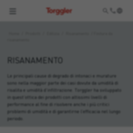
Torggler
Home
/
Prodotti
/
Edilizia
/
Risanamento
/
Finiture da
risanamento
RISANAMENTO
Le principali cause di degrado di intonaci e murature
sono nella maggior parte dei casi dovute da umidità di
risalita e umidità d’infiltrazione. Torggler ha sviluppato
in quest’ottica dei prodotti con altissimi livelli di
performance al fine di risolvere anche i più critici
problemi di umidità e di garantirne l’efficacia nel lungo
periodo.