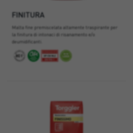
FINITURA
Malta fine premiscelata altamente traspirante per
la finitura di intonaci di risanamento e/o
deumidificanti.