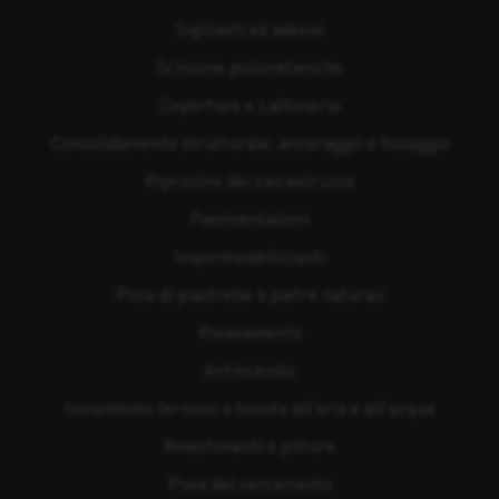
Sigillanti ed adesivi
Schiume poliuretaniche
Coperture e Lattoneria
Consolidamento strutturale, ancoraggio e fissaggio
Ripristino del calcestruzzo
Pavimentazioni
Impermeabilizzanti
Posa di piastrelle e pietre naturali
Risanamento
Antincendio
Isolamento termico e tenuta all'aria e all'acqua
Rivestimenti e pitture
Posa del serramento