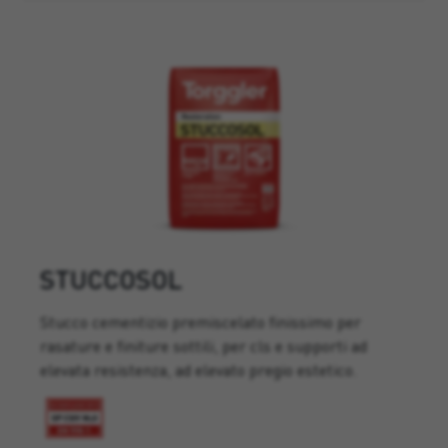
STUCCOSOL
Stucco cementizio premiscelato finissimo per
rasature e finiture sottili, per cls e supporti ad
elevata resistenza, ad elevato pregio estetico.