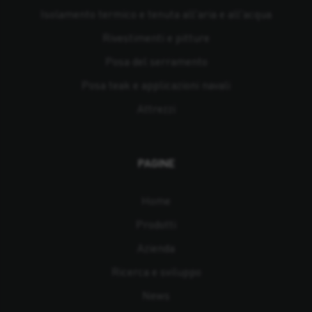
Isolamento termico e tenuta all'aria e all'acqua
Rivestimenti e pitture
Posa del serramento
Posa teak e applicazioni navali
Attrezzi
PAGINE
Home
Prodotti
Azienda
Ricerca e sviluppo
News