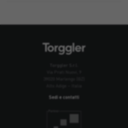
Torggler S.r.l.
Via Prati Nuovi, 9
39020 Marlengo (BZ)
Alto Adige – Italia
Sedi e contatti