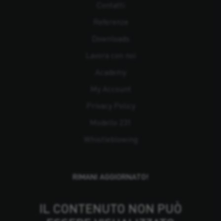
Contatti
Referenze
Downloads
Lavora con noi
Academy
My Account
Privacy Policy
Modello 231
Whistleblowing
RIMANI AGGIORNATO!
IL CONTENUTO NON PUÒ