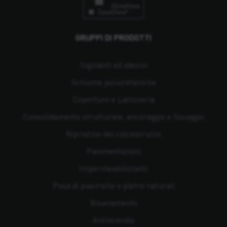
GRUPPI DI PRODOTTI
Sigillanti ed adesivi
Schiume poliuretaniche
Coperture e Lattoneria
Consolidamento strutturale, ancoraggio e fissaggio
Ripristino del calcestruzzo
Pavimentazioni
Impermeabilizzanti
Posa di piastrelle e pietre naturali
Risanamento
Antincendio