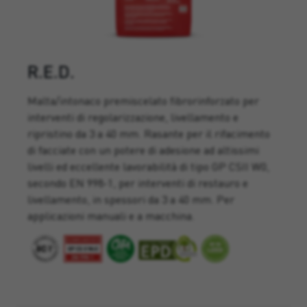
R.E.D.
Malta/intonaco premiscelato fibrorinforzato per
interventi di regolarizzazione, livellamento e
ripristino da 3 a 40 mm. Rasante per il rifacimento
di facciate con un potere di adesione ad altissimi
livelli ed eccellente lavorabilità di tipo GP CSII W0,
secondo EN 998-1, per interventi di restauro e
livellamento, in spessori da 3 a 40 mm. Per
applicazioni manuali e a macchina.