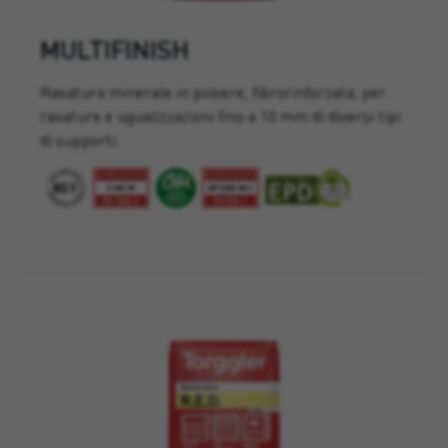
MULTIFINISH
Rasatura minerale in polvere, fibrorinforzata, per
rasature e ugualizzazioni fino a 10 mm di diversi tipi
di supporti.