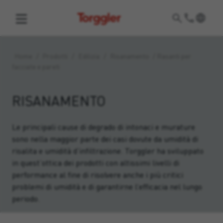
Torggler
Home
/
Prodotti
/
Edilizia
/
Risanamento
/
Rasanti per
facciate e pareti
RISANAMENTO
Le principali cause di degrado di intonaci e murature
sono nella maggior parte dei casi dovute da umidità di
risalita e umidità d’infiltrazione. Torggler ha sviluppato
in quest’ottica dei prodotti con altissimi livelli di
performance al fine di risolvere anche i più critici
problemi di umidità e di garantirne l’efficacia nel lungo
periodo.