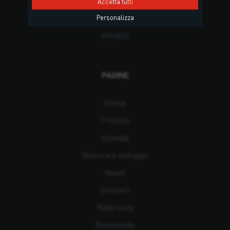
Posa del serramento
Accetta tutti
Posa teak e applicazioni navali
Personalizza
Attrezzi
PAGINE
Home
Prodotti
Azienda
Ricerca e sviluppo
News
Contatti
Referenze
Downloads