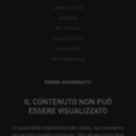
Lavora con noi
Academy
My Account
Privacy Policy
Modello 231
Whistleblowing
RIMANI AGGIORNATO!
IL CONTENUTO NON PUÒ
ESSERE VISUALIZZATO
A causa delle impostazioni dei cookie, non possiamo
visualizzare questo contenuto. Per visualizzarlo deve