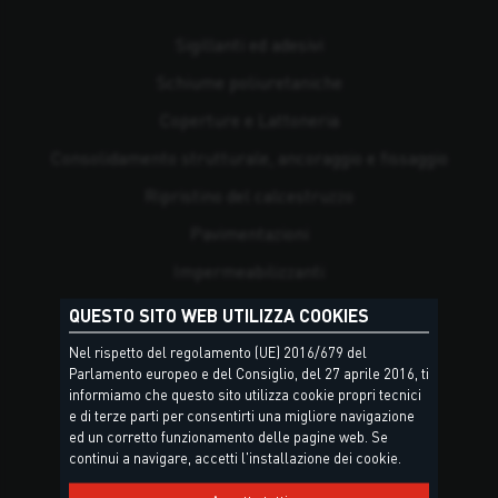
Sigillanti ed adesivi
Schiume poliuretaniche
Coperture e Lattoneria
Consolidamento strutturale, ancoraggio e fissaggio
Ripristino del calcestruzzo
Pavimentazioni
Impermeabilizzanti
Posa di piastrelle e pietre naturali
QUESTO SITO WEB UTILIZZA COOKIES
Risanamento
Nel rispetto del regolamento (UE) 2016/679 del
Parlamento europeo e del Consiglio, del 27 aprile 2016, ti
Antincendio
informiamo che questo sito utilizza cookie propri tecnici
e di terze parti per consentirti una migliore navigazione
Isolamento termico e tenuta all'aria e all'acqua
ed un corretto funzionamento delle pagine web. Se
continui a navigare, accetti l'installazione dei cookie.
Rivestimenti e pitture