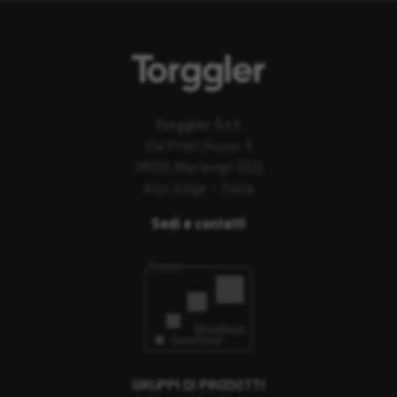
Torggler S.r.l.
Via Prati Nuovi, 9
39020 Marlengo (BZ)
Alto Adige – Italia
Sedi e contatti
GRUPPI DI PRODOTTI