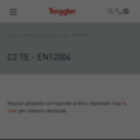
Torggler
Home
/
Prodotti taggati “C2 TE - EN12004”
C2 TE - EN12004
Nessun prodotto corrisponde ai filtri impostati. Usa
la
chat
per ulteriori domande.