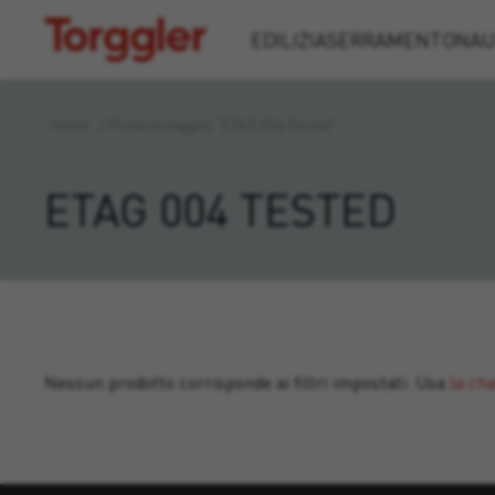
Torggler
EDILIZIA
SERRAMENTO
NAU
Home
/
Prodotti taggati “ETAG 004 Tested”
ETAG 004 TESTED
Nessun prodotto corrisponde ai filtri impostati. Usa
la ch