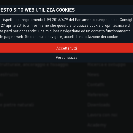
ESTO SITO WEB UTILIZZA COOKIES
TTI
PAGINE
 rispetto del regolamento (UE) 2016/679 del Parlamento europeo e del Consigli
 27 aprile 2016, ti informiamo che questo sito utilizza cookie propri tecnici e di
ze parti per consentirti una migliore navigazione ed un corretto funzionamento
i
Home
le pagine web. Se continui a navigare, accetti l'installazione dei cookie.
aniche
Prodotti
Accetta tutti
neria
Azienda
Personalizza
rutturale, ancoraggio e fissaggio
Ricerca e sviluppo
cestruzzo
News
Contatti
ti
Referenze
 e pietre naturali
Downloads
Lavora con noi
Academy