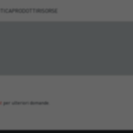
TICA
PRODOTTI
RISORSE
at
per ulteriori domande.