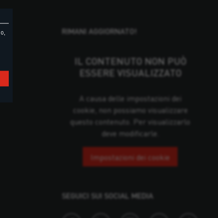
RIMANI AGGIORNATO!
o,
IL CONTENUTO NON PUÒ
ESSERE VISUALIZZATO
A causa delle impostazioni dei
cookie, non possiamo visualizzare
questo contenuto. Per visualizzarlo
deve modificarle.
Impostazioni dei cookie
SEGUICI SUI SOCIAL MEDIA