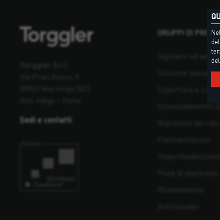
QU
GRUPPI DI PRODO
Nel
del
ter
Sigillanti ed adesiv
del
Torggler S.r.l.
Schiume poliuret
Via Prati Nuovi, 9
39020 Marlengo (BZ)
Coperture e Latto
Alto Adige – Italia
Consolidamento st
Sedi e contatti
Ripristino del cal
Pavimentazioni
Impermeabilizzan
Posa di piastrelle
Risanamento
Antincendio