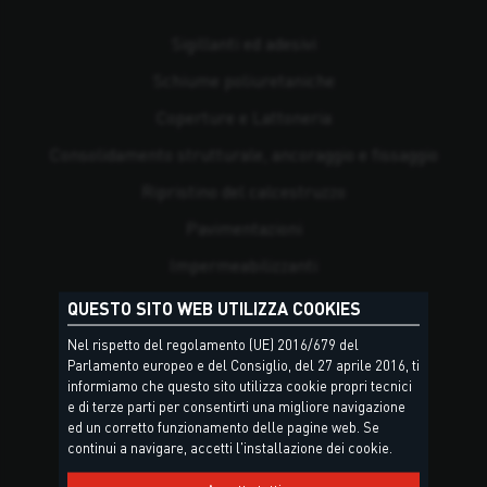
Sigillanti ed adesivi
Schiume poliuretaniche
Coperture e Lattoneria
Consolidamento strutturale, ancoraggio e fissaggio
Ripristino del calcestruzzo
Pavimentazioni
Impermeabilizzanti
Posa di piastrelle e pietre naturali
QUESTO SITO WEB UTILIZZA COOKIES
Risanamento
Nel rispetto del regolamento (UE) 2016/679 del
Parlamento europeo e del Consiglio, del 27 aprile 2016, ti
Antincendio
informiamo che questo sito utilizza cookie propri tecnici
e di terze parti per consentirti una migliore navigazione
Isolamento termico e tenuta all'aria e all'acqua
ed un corretto funzionamento delle pagine web. Se
continui a navigare, accetti l'installazione dei cookie.
Rivestimenti e pitture