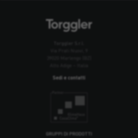
Torggler S.r.l.
Via Prati Nuovi, 9
39020 Marlengo (BZ)
Alto Adige – Italia
Sedi e contatti
GRUPPI DI PRODOTTI