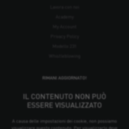
Lavora con noi
Academy
My Account
Privacy Policy
Modello 231
Whistleblowing
RIMANI AGGIORNATO!
IL CONTENUTO NON PUÒ
ESSERE VISUALIZZATO
A causa delle impostazioni dei cookie, non possiamo
visualizzare questo contenuto. Per visualizzarlo deve