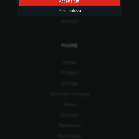
Posa del serramento
Accetta tutti
Posa teak e applicazioni navali
Personalizza
Attrezzi
PAGINE
Home
Prodotti
Azienda
Ricerca e sviluppo
News
Contatti
Referenze
Downloads