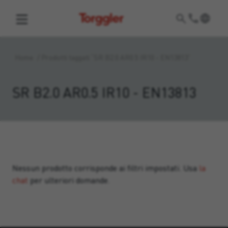
Torggler
Home
/
Prodotti taggati “SR B2.0 AR0.5 IR10 - EN13813”
SR B2.0 AR0.5 IR10 - EN13813
Nessun prodotto corrisponde ai filtri impostati. Usa
la
chat
per ulteriori domande.