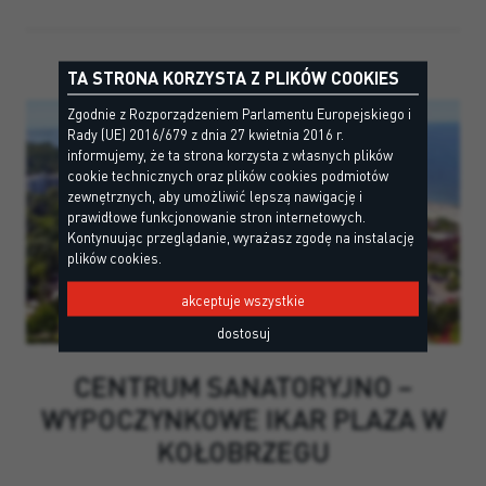
NASZE REFERENCJIE
TA STRONA KORZYSTA Z PLIKÓW COOKIES
Zgodnie z Rozporządzeniem Parlamentu Europejskiego i
Rady (UE) 2016/679 z dnia 27 kwietnia 2016 r.
informujemy, że ta strona korzysta z własnych plików
cookie technicznych oraz plików cookies podmiotów
zewnętrznych, aby umożliwić lepszą nawigację i
prawidłowe funkcjonowanie stron internetowych.
Kontynuując przeglądanie, wyrażasz zgodę na instalację
plików cookies.
akceptuje wszystkie
dostosuj
CENTRUM SANATORYJNO –
WYPOCZYNKOWE IKAR PLAZA W
KOŁOBRZEGU