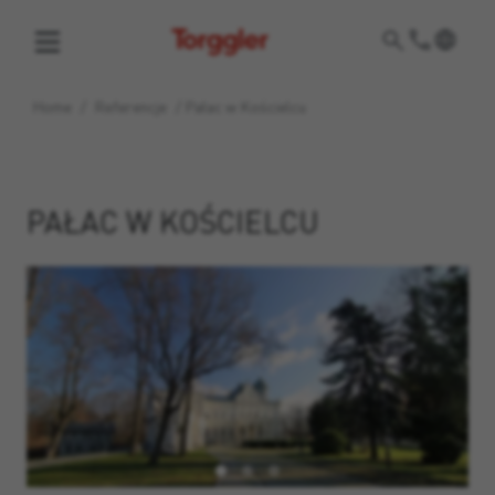
Torggler
Home
/
Referencje
/
Pałac w Kościelcu
PAŁAC W KOŚCIELCU