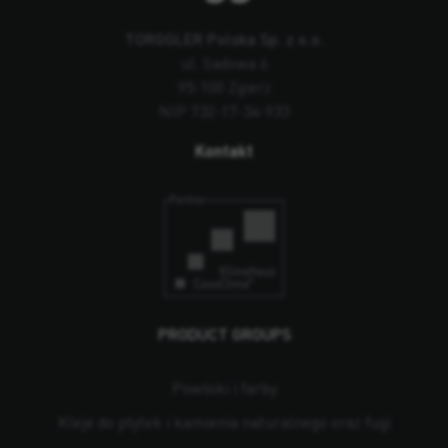
TORGGLER Polska Sp. z o.o.
ul. Sadowa 6
95-100 Zgierz
NIP 732-17-34-933
Kontakt
PRODUCT GROUPS
Powłoki i farby
Kleje do płytek i kamienia naturalnego oraz fugi