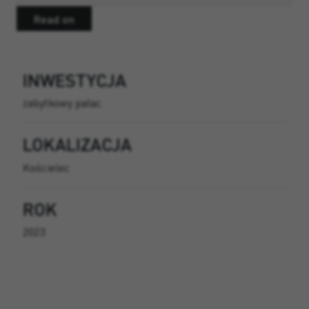
Read on
INWESTYCJA
zabytkowy pałac
LOKALIZACJA
Kościelec
ROK
2023