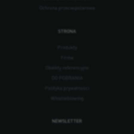
Ochrona przeciwpożarowa
STRONA
Produkty
Firma
Obiekty referencyjne
DO POBRANIA
Polityka prywatności
Whistleblowing
NEWSLETTER