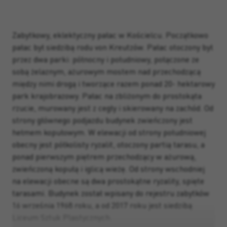
Zabytkowy, eklektyczny pałac w Kościelcu. Początkowo
pałac był siedzibą rodu von Kreutzów. Pałac otoczony był
przez dwa parki: północny i południowy, połączone ze
sobą żelaznym, ażurowym mostem nad przechodzącą
między nimi drogą i tworzące razem ponad 20- hektarowy
park krajobrazowy. Pałac na zbliżonym do prostokąta
rzucie, murowany jest z cegły i skierowany na zachód. Od
strony głównego podjazdu budynek zwieńczony jest
hełmem kopułowym. W elewacji od strony południowej
obecny jest półkolisty ryzalit, otoczony partią tarasu, a
ponad pierwszym piętrem przechodzący w ażurową,
zwieńczoną kopułą i iglicą wieżę
. Od strony wschodniej
na elewacji obecne są dwa prostokątne ryzality, spięte
tarasami. Budynek został wpisany do rejestru zabytków
16 września 1968 roku, a od 2017 roku jest siedzibą
Liceum Sztuk Plastycznych.