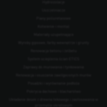
Hydroizolacje
Uszczelniacze
Piany poliuretanowe
Kotwienie i montaż
Materiały uzupełniające
Wyroby gipsowe, farby wewnętrze i grunty
Renowacja betonu i żelbetu
System ocieplenia ścian ETICS
Zaprawy do murowania i tynkowania
Renowacja i osuszanie zawilgoconych murów
Posadzki i wyrównanie podłoża
Pokrycia dachowe i blacharstwo
Układanie desek z drewna tekowego i zastosowania w
przemyśle okrętowym