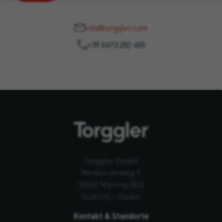
info@torggler.com
+39 0473 282 400
Torggler GmbH
Neuwiesenweg 9
39020 Marling (BZ)
Südtirol – Italien
Kontakt & Standorte