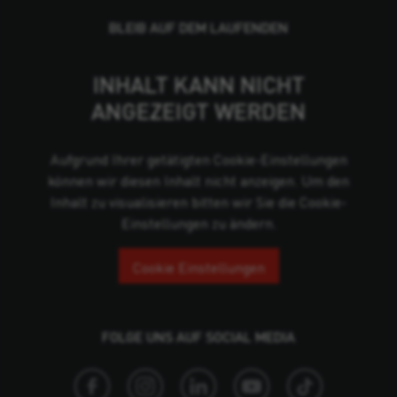
BLEIB AUF DEM LAUFENDEN
INHALT KANN NICHT
ANGEZEIGT WERDEN
Aufgrund Ihrer getätigten Cookie-Einstellungen
können wir diesen Inhalt nicht anzeigen. Um den
Inhalt zu visualisieren bitten wir Sie die Cookie-
Einstellungen zu ändern.
Cookie Einstellungen
FOLGE UNS AUF SOCIAL MEDIA