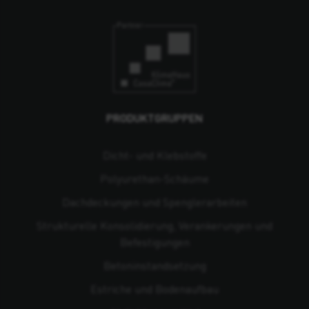
PRODUKTGRUPPEN
Dicht- und Klebstoffe
Polyurethan-Schäume
Dachdeckungen und Spenglerarbeiten
Strukturelle Konsolidierung, Verankerungen und
Befestigungen
Beton­instandsetzung
Estriche und Bodenaufbau