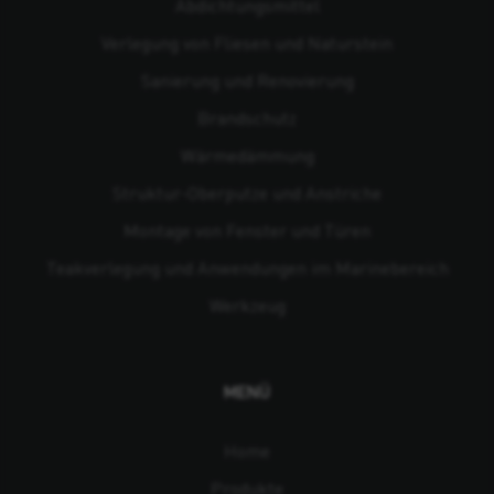
Abdichtungsmittel
Verlegung von Fliesen und Naturstein
Sanierung und Renovierung
Brandschutz
Wärmedämmung
Struktur-Oberputze und Anstriche
Montage von Fenster und Türen
Teakverlegung und Anwendungen im Marinebereich
Werkzeug
MENÜ
Home
Produkte