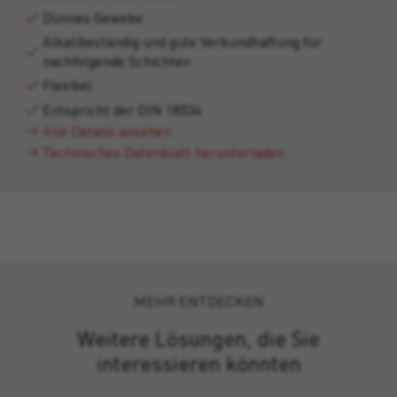
Dünnes Gewebe
Alkalibeständig und gute Verbundhaftung für
nachfolgende Schichten
Flexibel
Entspricht der DIN 18534
Alle Details ansehen
Technisches Datenblatt herunterladen
MEHR ENTDECKEN
Weitere Lösungen, die Sie
interessieren könnten