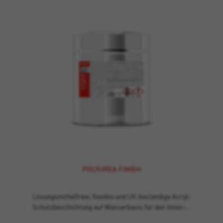
POLYUREA FINISH
Lösungsmittelfreie, flexible und UV-beständige Acryl-
Schutzbeschichtung auf Wasserbasis für den Innen-…