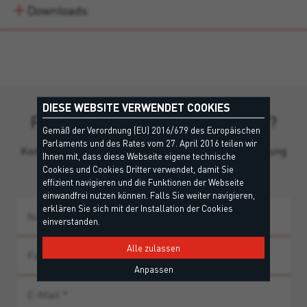
Downloads
DIESE WEBSITE VERWENDET COOKIES
Fehlen Ihnen noch Informationen?
Gemäß der Verordnung (EU) 2016/679 des Europäischen
Parlaments und des Rates vom 27. April 2016 teilen wir
Kontaktieren Sie unser Team für persönliche Beratung
Ihnen mit, dass diese Webseite eigene technische
und Produkthinweise.
Cookies und Cookies Dritter verwendet, damit Sie
effizient navigieren und die Funktionen der Webseite
einwandfrei nutzen können. Falls Sie weiter navigieren,
erklären Sie sich mit der Installation der Cookies
einverstanden.
Alle zulassen
Anpassen