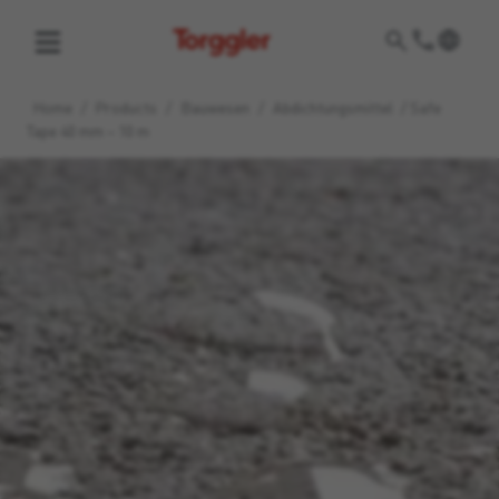
Torggler
Home
/
Products
/
Bauwesen
/
Abdichtungsmittel
/
Safe
Tape 40 mm – 10 m