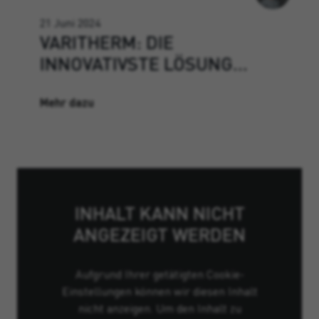
21 Juni 2024
VARITHERM: DIE
INNOVATIVSTE LÖSUNG…
Mehr dazu
INHALT KANN NICHT
ANGEZEIGT WERDEN
Aufgrund Ihrer getätigten Cookie-
Einstellungen können wir diesen Inhalt
nicht anzeigen. Um den Inhalt zu