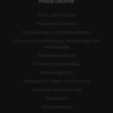
PRODUKTGRUPPEN
Dicht- und Klebstoffe
Polyurethan-Schäume
Dachdeckungen und Spenglerarbeiten
Strukturelle Konsolidierung, Verankerungen und
Befestigungen
Beton­instandsetzung
Estriche und Bodenaufbau
Abdichtungsmittel
Verlegung von Fliesen und Naturstein
Sanierung und Renovierung
Brandschutz
Wärmedämmung