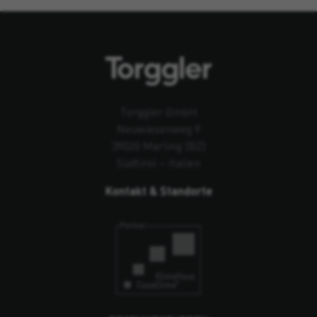
Torggler GmbH
Neuwiesenweg 9
39020 Marling (BZ)
Südtirol – Italien
Kontakt & Standorte