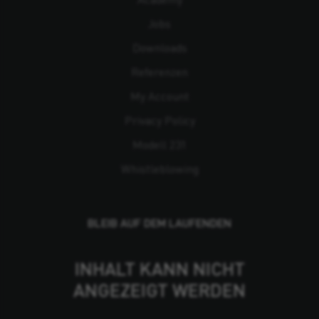
Jobs
Downloads
Referenzen
My Account
Privacy Policy
Modell 231
Whistleblowing
BLEIB AUF DEM LAUFENDEN
INHALT KANN NICHT
ANGEZEIGT WERDEN