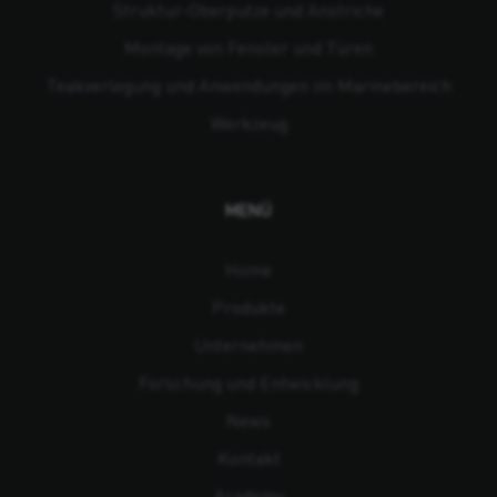
Struktur-Oberputze und Anstriche
Montage von Fenster und Türen
Teakverlegung und Anwendungen im Marinebereich
Werkzeug
MENÜ
Home
Produkte
Unternehmen
Forschung und Entwicklung
News
Kontakt
Academy