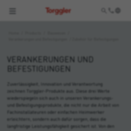
Torggler
Home
/
Products
/
Bauwesen
/
Verankerungen und Befestigungen
/
Zubehör für Befestigungen
VERANKERUNGEN UND
BEFESTIGUNGEN
Zuverlässigkeit, Innovation und Verantwortung
zeichnen Torggler-Produkte aus. Diese drei Werte
wiederspiegeln sich auch in unseren Verankerungs-
und Befestigungsprodukte, die nicht nur die Arbeit von
Fachinstallateuren oder einfachen Heimwerker
erleichtern, sondern auch dafür sorgen, dass die
langfristige Leistungsfähigkeit gesichert ist. Von den