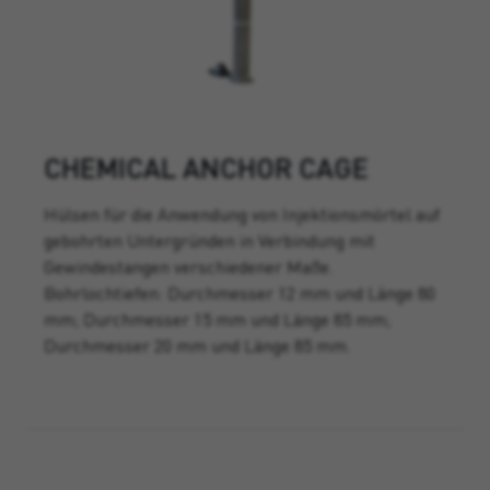
CHEMICAL ANCHOR CAGE
Hülsen für die Anwendung von Injektionsmörtel auf
gebohrten Untergründen in Verbindung mit
Gewindestangen verschiedener Maße.
Bohrlochtiefen: Durchmesser 12 mm und Länge 80
mm; Durchmesser 15 mm und Länge 85 mm;
Durchmesser 20 mm und Länge 85 mm.