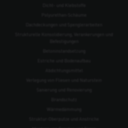
Dicht- und Klebstoffe
Polyurethan-Schäume
Dachdeckungen und Spenglerarbeiten
Strukturelle Konsolidierung, Verankerungen und
Befestigungen
Beton­instandsetzung
Estriche und Bodenaufbau
Abdichtungsmittel
Verlegung von Fliesen und Naturstein
Sanierung und Renovierung
Brandschutz
Wärmedämmung
Struktur-Oberputze und Anstriche