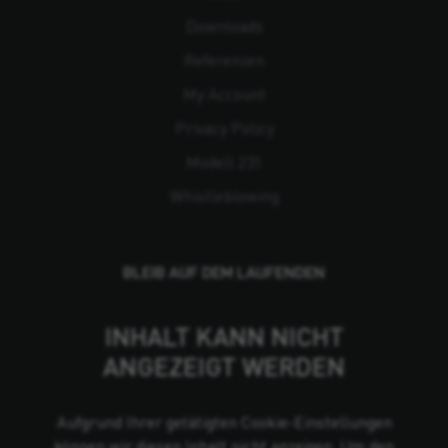
Downloads
Referenzen
My Account
Privacy Policy
Modell 231
Whistleblowing
BLEIB AUF DEM LAUFENDEN
INHALT KANN NICHT
ANGEZEIGT WERDEN
Aufgrund Ihrer getätigten Cookie-Einstellungen
können wir diesen Inhalt nicht anzeigen. Um den