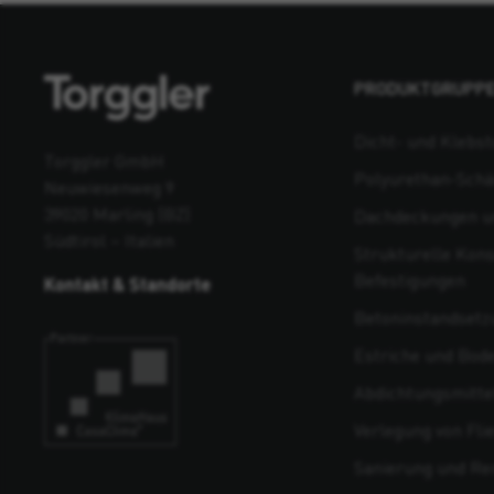
PRODUKTGRUPP
Dicht- und Klebst
Torggler GmbH
Polyurethan-Sch
Neuwiesenweg 9
39020 Marling (BZ)
Dachdeckungen un
Südtirol – Italien
Strukturelle Kons
Befestigungen
Kontakt & Standorte
Beton­instandsetz
Estriche und Bod
Abdichtungsmitte
Verlegung von Fli
Sanierung und Re