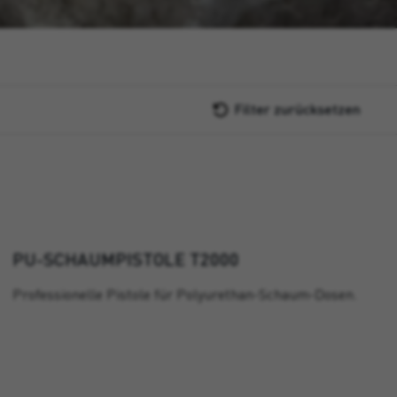
Filter zurücksetzen
PU-SCHAUMPISTOLE T2000
Professionelle Pistole für Polyurethan-Schaum-Dosen.