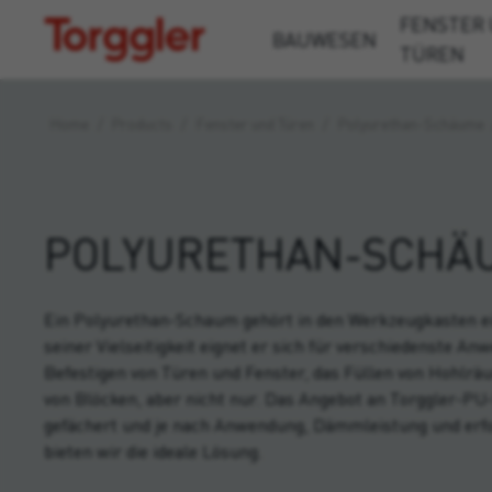
FENSTER
Torggler
BAUWESEN
TÜREN
Home
/
Products
/
Fenster und Türen
/
Polyurethan-Schäume
POLYURETHAN-SCHÄ
Ein Polyurethan-Schaum gehört in den Werkzeugkasten ei
seiner Vielseitigkeit eignet er sich für verschiedenste A
Befestigen von Türen und Fenster, das Füllen von Hohlrä
von Blöcken, aber nicht nur. Das Angebot an Torggler-PU
gefächert und je nach Anwendung, Dämmleistung und erfo
bieten wir die ideale Lösung.