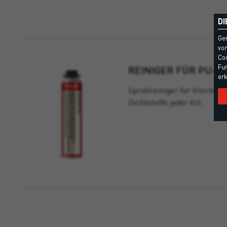
DI
Ge
vom
Coo
Fun
REINIGER FÜR PU-
erk
Sprühreiniger für frische
Dichtstoffe jeder Art.