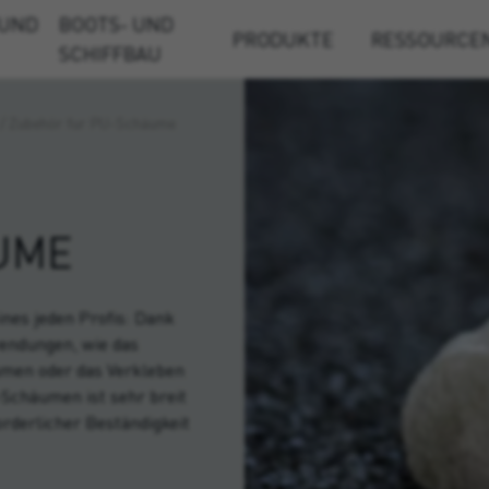
 UND
BOOTS- UND
PRODUKTE
RESSOURCE
SCHIFFBAU
/
Zubehör fur PU-Schäume
UME
nes jeden Profis: Dank
nwendungen, wie das
umen oder das Verkleben
-Schäumen ist sehr breit
rderlicher Beständigkeit