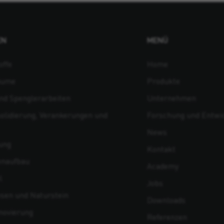
EN
MENÜ
offe
Home
äume
Produkte
d Spenglerarbeiten
Unternehmen
olidierung, Verankerungen und
Forschung und Entwi
News
ung
Kontakt
enaufbau
Academy
l
Jobs
esen und Naturstein
Downloads
novierung
Referenzen