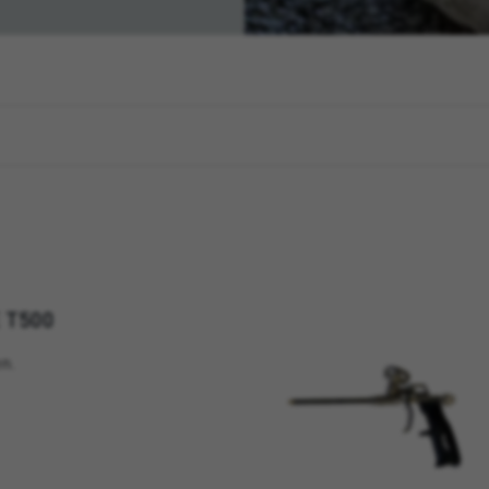
 T500
n.